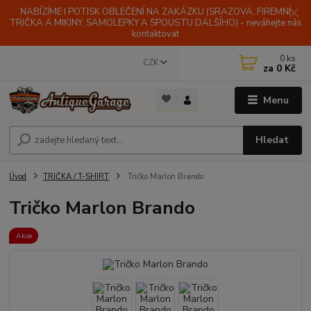
NABÍZÍME I POTISK OBLEČENÍ NA ZAKÁZKU (SRAZOVÁ, FIREMNÍ
TRIČKA A MIKINY, SAMOLEPKY A SPOUSTU DALŠÍHO) - neváhejte nás
kontaktovat
0
ks
CZK
za
0 Kč
Menu
Hledat
Úvod
TRIČKA / T-SHIRT
Tričko Marlon Brando
Tričko Marlon Brando
Akce