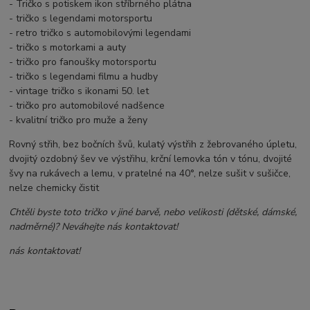
- Tričko s potiskem ikon stříbrného plátna
- tričko s legendami motorsportu
- retro tričko s automobilovými legendami
- tričko s motorkami a auty
- tričko pro fanoušky motorsportu
- tričko s legendami filmu a hudby
- vintage tričko s ikonami 50. let
- tričko pro automobilové nadšence
- kvalitní tričko pro muže a ženy
Rovný střih, bez bočních švů, kulatý výstřih z žebrovaného úpletu,
dvojitý ozdobný šev ve výstřihu, krční lemovka tón v tónu, dvojité
švy na rukávech a lemu, v pratelné na 40°, nelze sušit v sušičce,
nelze chemicky čistit
Chtěli byste toto tričko v jiné barvě, nebo velikosti (dětské, dámské,
nadměrné)? Neváhejte nás kontaktovat!
nás kontaktovat!