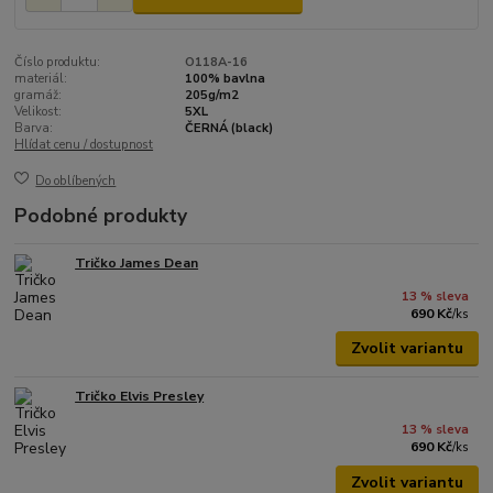
Číslo produktu:
O118A-16
materiál:
100% bavlna
gramáž:
205g/m2
Velikost:
5XL
Barva:
ČERNÁ (black)
Hlídat cenu / dostupnost
Do oblíbených
Podobné produkty
Tričko James Dean
13 % sleva
690 Kč
/
ks
Zvolit variantu
Tričko Elvis Presley
13 % sleva
690 Kč
/
ks
Zvolit variantu