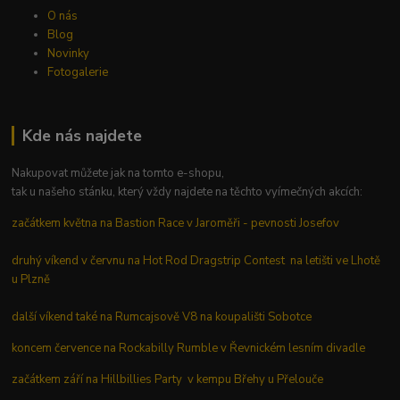
O nás
Blog
Novinky
Fotogalerie
Kde nás najdete
Nakupovat můžete jak na tomto e-shopu,
tak u našeho stánku, který vždy najdete na těchto vyímečných akcích:
začátkem května na Bastion Race v Jaroměři - pevnosti Josefov
druhý víkend v červnu na Hot Rod Dragstrip Contest na letišti ve Lhotě
u Plzně
další víkend také na Rumcajsově V8 na koupališti Sobotce
koncem července na Rockabilly Rumble v Řevnickém lesním divadle
začátkem září na Hillbillies Party v kempu Břehy u Přelouče