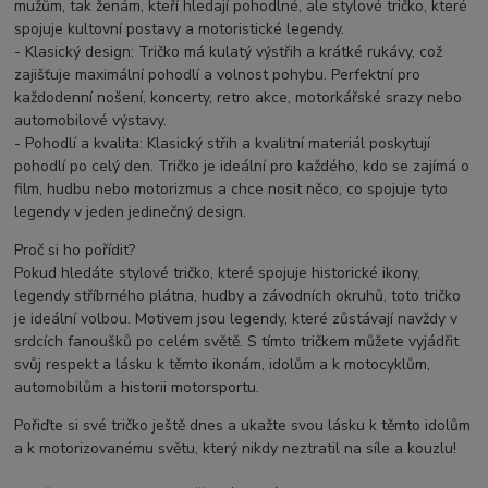
mužům, tak ženám, kteří hledají pohodlné, ale stylové tričko, které
spojuje kultovní postavy a motoristické legendy.
- Klasický design: Tričko má kulatý výstřih a krátké rukávy, což
zajišťuje maximální pohodlí a volnost pohybu. Perfektní pro
každodenní nošení, koncerty, retro akce, motorkářské srazy nebo
automobilové výstavy.
- Pohodlí a kvalita: Klasický střih a kvalitní materiál poskytují
pohodlí po celý den. Tričko je ideální pro každého, kdo se zajímá o
film, hudbu nebo motorizmus a chce nosit něco, co spojuje tyto
legendy v jeden jedinečný design.
Proč si ho pořídit?
Pokud hledáte stylové tričko, které spojuje historické ikony,
legendy stříbrného plátna, hudby a závodních okruhů, toto tričko
je ideální volbou. Motivem jsou legendy, které zůstávají navždy v
srdcích fanoušků po celém světě. S tímto tričkem můžete vyjádřit
svůj respekt a lásku k těmto ikonám, idolům a k motocyklům,
automobilům a historii motorsportu.
Pořiďte si své tričko ještě dnes a ukažte svou lásku k těmto idolům
a k motorizovanému světu, který nikdy neztratil na síle a kouzlu!