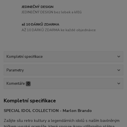
JEDINEČNÝ DESIGN
JEDINEČNÝ DESIGN bez lebek a křížů
až 10 DÁRKŮ ZDARMA
AŽ 10 DÁRKŮ ZDARMA ke každé objednávce
Kompletní specifikace
Parametry
Komentáře
0
Kompletní specifikace
SPECIAL IDOL COLLECTION - Marlon Brando
Zažijte sílu retro kultury a legendárních idolů s naším bavlněným
tričkem vysoké gramáže, které spojuje ikony stříbrného plátna,