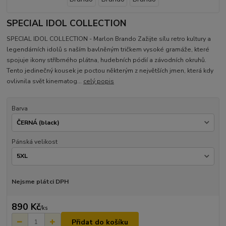
SPECIAL IDOL COLLECTION
SPECIAL IDOL COLLECTION - Marlon Brando Zažijte sílu retro kultury a
legendárních idolů s naším bavlněným tričkem vysoké gramáže, které
spojuje ikony stříbrného plátna, hudebních pódií a závodních okruhů.
Tento jedinečný kousek je poctou některým z největších jmen, která kdy
ovlivnila svět kinematog...
celý popis
Barva
Pánská velikost
Nejsme plátci DPH
890 Kč
/
ks
Přidat do košíku