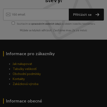
slevy!
Přihlásit se
Souhlasím se
zpracováním osobních údajů
za účelem rozesílky newsletteru.
Můžete se kdykoli odhlásit. Zasíláme max.2x za měsíc
Informace pro zákazníky
Jak nakupovat
Tabulky velikostí
Obchodní podmínky
Kontakty
Zakázková výroba
Informace obecné