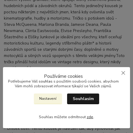
hudebních pódií a závodních okruhů. Tento jedinečný kousek je
poctou některým z největších jmen, která kdy ovlivnila svět
kinematografie, hudby a motorizmu. Tričko s potiskem idoů -
Steva McQueena, Marlona Branda, Jamese Deana, Paula
Newmana, Clinta Eastwooda, Elvise Presleyho, Františka
Šťastného a Elišky Junkové je ideální pro všechny, kteří oceňují
motoristickou kulturu, legendy stříbrného plátn* a historii
závodních sportů se starými dobrými časy, doplněné o motivy
motocyklů a silných vozů spojených s těmito velikými jmény.Toto
tričko přináší hold idolům ve vintage retro designu, který nikdy
nevyjde z módy.
Používáme cookies
Hlavní vlastnosti:
Potřebujeme Váš
souhlas
s použitím souborů cookies, abychom
- Vysoká gramáž a kvalitní bavlna: Tričko je vyrobeno z odolné
Vám mohli zobrazovat informace týkající se Vašich zájmů.
bavlny o gramáži 205g/m², která zajišťuje dlouhou životnost,
pohodlí a skvělý vzhled i po častém nošení. Vhodné pro
Souhlasím
Nastavení
každodenní nošení i pro speciální příležitosti.
- Detailní potisk slavných osobností, legend, idolů z oblasti hudby,
filmu, motorsportu jež jsou zobrazeny v souvislosti s motocykly a
Souhlas můžete odmítnout
zde
.
silnými vozy, čímž tričko získává unikátnost v retro stylu.
- Unisex střih: Tento kousek je navržen tak, aby vyhovoval jak