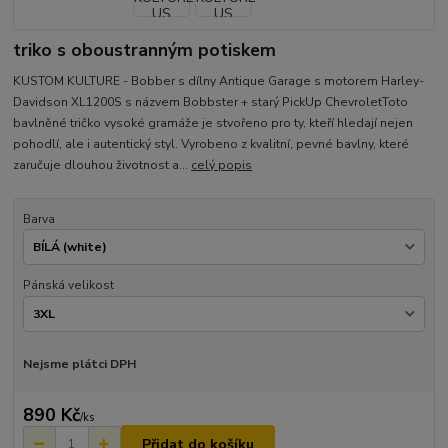
triko s oboustranným potiskem
KUSTOM KULTURE - Bobber s dílny Antique Garage s motorem Harley-
Davidson XL1200S s názvem Bobbster + starý PickUp ChevroletToto
bavlněné tričko vysoké gramáže je stvořeno pro ty, kteří hledají nejen
pohodlí, ale i autentický styl. Vyrobeno z kvalitní, pevné bavlny, které
zaručuje dlouhou životnost a...
celý popis
Barva
Pánská velikost
Nejsme plátci DPH
890 Kč
/
ks
Přidat do košíku