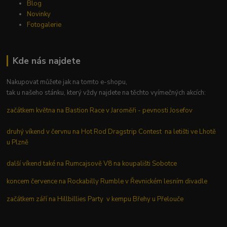
Blog
Novinky
Fotogalerie
Kde nás najdete
Nakupovat můžete jak na tomto e-shopu,
tak u našeho stánku, který vždy najdete na těchto vyímečných akcích:
začátkem května na Bastion Race v Jaroměři - pevnosti Josefov
druhý víkend v červnu na Hot Rod Dragstrip Contest na letišti ve Lhotě
u Plzně
další víkend také na Rumcajsově V8 na koupališti Sobotce
koncem července na Rockabilly Rumble v Řevnickém lesním divadle
začátkem září na Hillbillies Party v kempu Břehy u Přelouče