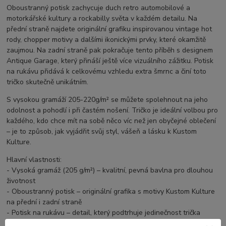
Oboustranný potisk zachycuje duch retro automobilové a
motorkářské kultury a rockabilly světa v každém detailu. Na
přední straně najdete originální grafiku inspirovanou vintage hot
rody, chopper motivy a dalšími ikonickými prvky, které okamžitě
zaujmou. Na zadní straně pak pokračuje tento příběh s designem
Antique Garage, který přináší ještě více vizuálního zážitku. Potisk
na rukávu přidává k celkovému vzhledu extra šmrnc a činí toto
tričko skutečně unikátním.
S vysokou gramáží 205-220g/m² se můžete spolehnout na jeho
odolnost a pohodlí i při častém nošení. Tričko je ideální volbou pro
každého, kdo chce mít na sobě něco víc než jen obyčejné oblečení
– je to způsob, jak vyjádřit svůj styl, vášeň a lásku k Kustom
Kulture.
Hlavní vlastnosti:
- Vysoká gramáž (205 g/m²) – kvalitní, pevná bavlna pro dlouhou
životnost
- Oboustranný potisk – originální grafika s motivy Kustom Kulture
na přední i zadní straně
- Potisk na rukávu – detail, který podtrhuje jedinečnost trička
- Unisex střih – pohodlný a univerzální design pro každého