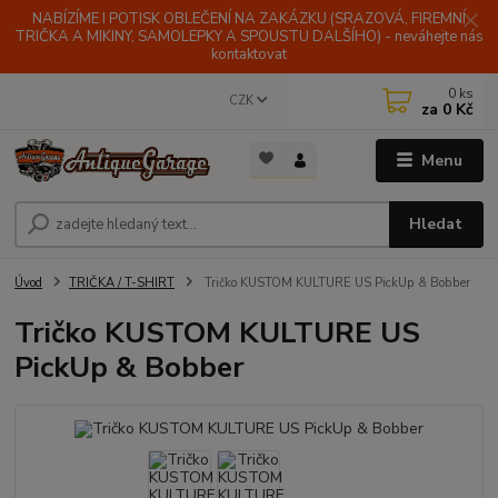
NABÍZÍME I POTISK OBLEČENÍ NA ZAKÁZKU (SRAZOVÁ, FIREMNÍ
TRIČKA A MIKINY, SAMOLEPKY A SPOUSTU DALŠÍHO) - neváhejte nás
kontaktovat
0
ks
CZK
za
0 Kč
Menu
Hledat
Úvod
TRIČKA / T-SHIRT
Tričko KUSTOM KULTURE US PickUp & Bobber
Tričko KUSTOM KULTURE US
PickUp & Bobber