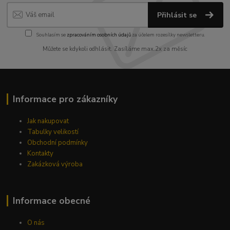
Přihlásit se
Souhlasím se
zpracováním osobních údajů
za účelem rozesílky newsletteru.
Můžete se kdykoli odhlásit. Zasíláme max.2x za měsíc
Informace pro zákazníky
Jak nakupovat
Tabulky velikostí
Obchodní podmínky
Kontakty
Zakázková výroba
Informace obecné
O nás