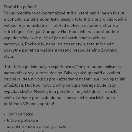
Proč si ho pořídit?
Pokud hledáte vysokogramážové tričko, které nabízí nejen kvalitu
a pohodlí, ale také autentický design, toto tričko je pro vás ideální
volbou. S jeho unikátním Hot Rod motivem na přední straně a
retro logem Antique Garage v Hot Rod stylu na zadní, budete
vypadat vždy skvěle. Ať už jste milovník amerických aut,
motocyklů, Rockabilly, nebo jen street stylu, toto tričko vám
poskytne perfektní vyjádření vašeho nespoutaného životního
stylu.
Toto tričko je dokonalým vyjádřením vášně pro automobilismus,
motorkářský styl a retro design. Díky vysoké gramáži a kvalitní
bavlně je ideální volbou pro každodenní nošení, ale i pro speciální
příležitosti. Hot Rod motiv z dílny Antique Garage bude vždy
vypadat skvěle. Nečekejte a pořiďte si ho ještě dnes – ukažte
světu, že žijete pro svobodu na silnici a styl klasických aut s
pořádnou V8 pod kapotou!
- Hot Rod tričko
- tričko s potiskem
- bavlněné tričko vysoké gramáže