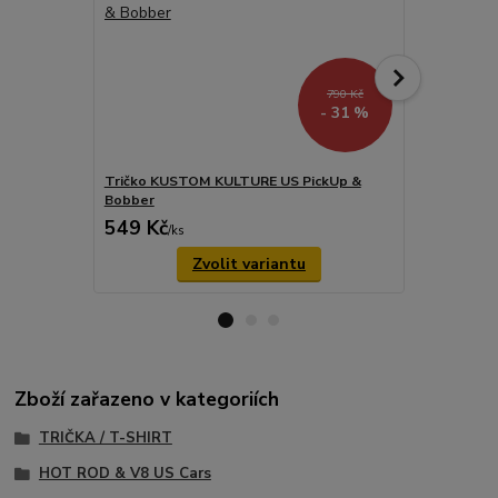
790 Kč
- 31 %
Tričko KUSTOM KULTURE US PickUp &
Tričko KUS
Bobber
Round
549 Kč
790 Kč
/
ks
/
ks
Zvolit variantu
Zboží zařazeno v kategoriích
TRIČKA / T-SHIRT
HOT ROD & V8 US Cars