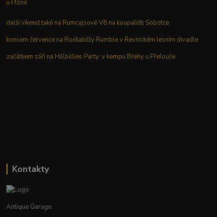
u Plzně
další víkend také na Rumcajsově V8 na koupališti Sobotce
koncem července na Rockabilly Rumble v Řevnickém lesním divadle
začátkem září na Hillbillies Party v kempu Břehy u Přelouče
Kontakty
Antique Garage