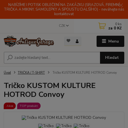
NABÍZÍME I POTISK OBLEČENÍ NA ZAKÁZKU (SRAZOVÁ, FIREMNÍ
TRIČKA A MIKINY, SAMOLEPKY A SPOUSTU DALŠÍHO) - neváhejte nás
kontaktovat
0
ks
CZK
za
0 Kč
Menu
Hledat
Úvod
TRIČKA / T-SHIRT
Tričko KUSTOM KULTURE HOTROD Convoy
Tričko KUSTOM KULTURE
HOTROD Convoy
Akce
TOP produkt