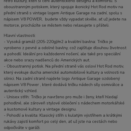
retro kultury, kteří si cení autentického designu a komfortu. S
oboustranným potiskem, který spojuje ikonický Hot Rod motiv na
přední straně s vintage logem Antique Garage na zadní, spolu s
nápisem V8 POWER, budete vždy vypadat skvěle, ať už jedete na
motorce, procházíte se městem nebo relaxujete s přáteli.
Hlavní vlastnosti:
- Vysoká gramáž (205-220g)/m2 a kvalitní bavlna: Tričko je
vyrobeno z pevné a odolné bavlny, což zajišťuje dlouhou životnost
a pohodlí. Ideální pro každodenní nošení, ale také pro speciální
akce nebo srazy nadšenců do Amerických aut.
- Oboustranný potisk. Na přední straně vás osloví Hot Rod motiv,
který evokuje ducha americké automobilové kultury a volnosti na
silnici. Na zadní straně najdete logo Antique Garage ozdobený
nápisem V8 Power , které dodává tričku nádech síly osmiválce a
autentický vzhled.
- Unisex střih: Tričko je navrženo pro muže i ženy, kteří hledají
pohodlné, ale zároveň stylové oblečení s nádechem motorkářské
a kustomové kultury a vintage designu.
- Pohodlí a kvalita: Klasický střih s kulatým výstřihem a krátkými
rukávy zajistí komfort po celý den, ať už jste na cestách nebo
odpočíváte v garáži.