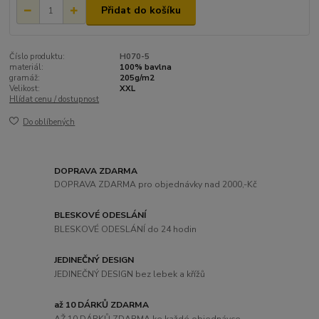
Přidat do košíku
Číslo produktu:
H070-5
materiál:
100% bavlna
gramáž:
205g/m2
Velikost:
XXL
Hlídat cenu / dostupnost
Do oblíbených
DOPRAVA ZDARMA
DOPRAVA ZDARMA pro objednávky nad 2000,-Kč
BLESKOVÉ ODESLÁNÍ
BLESKOVÉ ODESLÁNÍ do 24 hodin
JEDINEČNÝ DESIGN
JEDINEČNÝ DESIGN bez lebek a křížů
až 10 DÁRKŮ ZDARMA
AŽ 10 DÁRKŮ ZDARMA ke každé objednávce