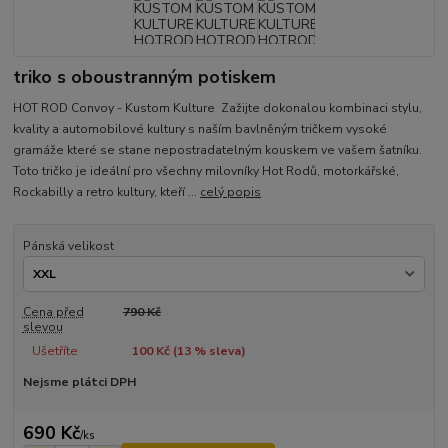
triko s oboustranným potiskem
HOT ROD Convoy - Kustom Kulture Zažijte dokonalou kombinaci stylu,
kvality a automobilové kultury s naším bavlněným tričkem vysoké
gramáže které se stane nepostradatelným kouskem ve vašem šatníku.
Toto tričko je ideální pro všechny milovníky Hot Rodů, motorkářské,
Rockabilly a retro kultury, kteří ...
celý popis
Pánská velikost
Cena před
790 Kč
slevou
Ušetříte
100 Kč (
13
% sleva)
Nejsme plátci DPH
690 Kč
/
ks