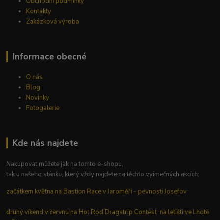
Obchodní podmínky
Kontakty
Zakázková výroba
Informace obecné
O nás
Blog
Novinky
Fotogalerie
Kde nás najdete
Nakupovat můžete jak na tomto e-shopu,
tak u našeho stánku, který vždy najdete na těchto vyímečných akcích:
začátkem května na Bastion Race v Jaroměři - pevnosti Josefov
druhý víkend v červnu na Hot Rod Dragstrip Contest na letišti ve Lhotě