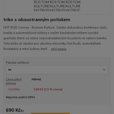
triko s oboustranným potiskem
HOT ROD Convoy - Kustom Kulture Zažijte dokonalou kombinaci stylu,
kvality a automobilové kultury s naším bavlněným tričkem vysoké
gramáže které se stane nepostradatelným kouskem ve vašem šatníku.
Toto tričko je ideální pro všechny milovníky Hot Rodů, motorkářské,
Rockabilly a retro kultury, kteří ...
celý popis
Pánská velikost
Cena před
790 Kč
slevou
Ušetříte
100 Kč (
13
% sleva)
Nejsme plátci DPH
690 Kč
/
ks