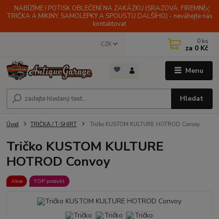
NABÍZÍME I POTISK OBLEČENÍ NA ZAKÁZKU (SRAZOVÁ, FIREMNÍ
TRIČKA A MIKINY, SAMOLEPKY A SPOUSTU DALŠÍHO) - neváhejte nás
kontaktovat
0
ks
CZK
za
0 Kč
Menu
Hledat
Úvod
TRIČKA / T-SHIRT
Tričko KUSTOM KULTURE HOTROD Convoy
Tričko KUSTOM KULTURE
HOTROD Convoy
Akce
TOP produkt