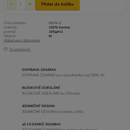
Přidat do košíku
Číslo produktu:
H070-2
materiál:
100% bavlna
gramáž:
205g/m2
Velikost:
M
Hlídat cenu / dostupnost
Do oblíbených
DOPRAVA ZDARMA
DOPRAVA ZDARMA pro objednávky nad 2000,-Kč
BLESKOVÉ ODESLÁNÍ
BLESKOVÉ ODESLÁNÍ do 24 hodin
JEDINEČNÝ DESIGN
JEDINEČNÝ DESIGN bez lebek a křížů
až 10 DÁRKŮ ZDARMA
AŽ 10 DÁRKŮ ZDARMA ke každé objednávce