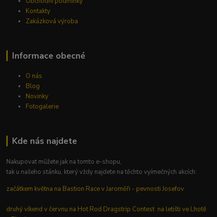
Obchodní podmínky
Kontakty
Zakázková výroba
Informace obecné
O nás
Blog
Novinky
Fotogalerie
Kde nás najdete
Nakupovat můžete jak na tomto e-shopu,
tak u našeho stánku, který vždy najdete na těchto vyímečných akcích:
začátkem května na Bastion Race v Jaroměři - pevnosti Josefov
druhý víkend v červnu na Hot Rod Dragstrip Contest na letišti ve Lhotě