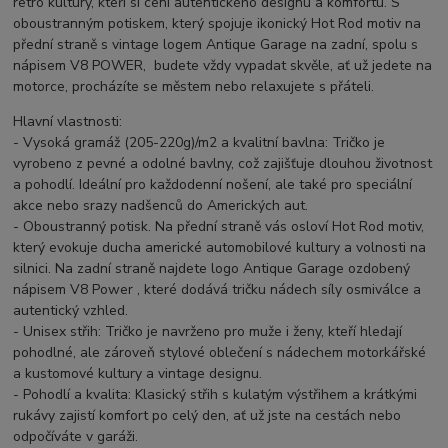
retro kultury, kteří si cení autentického designu a komfortu. S
oboustranným potiskem, který spojuje ikonický Hot Rod motiv na
přední straně s vintage logem Antique Garage na zadní, spolu s
nápisem V8 POWER, budete vždy vypadat skvěle, ať už jedete na
motorce, procházíte se městem nebo relaxujete s přáteli.
Hlavní vlastnosti:
- Vysoká gramáž (205-220g)/m2 a kvalitní bavlna: Tričko je
vyrobeno z pevné a odolné bavlny, což zajišťuje dlouhou životnost
a pohodlí. Ideální pro každodenní nošení, ale také pro speciální
akce nebo srazy nadšenců do Amerických aut.
- Oboustranný potisk. Na přední straně vás osloví Hot Rod motiv,
který evokuje ducha americké automobilové kultury a volnosti na
silnici. Na zadní straně najdete logo Antique Garage ozdobený
nápisem V8 Power , které dodává tričku nádech síly osmiválce a
autentický vzhled.
- Unisex střih: Tričko je navrženo pro muže i ženy, kteří hledají
pohodlné, ale zároveň stylové oblečení s nádechem motorkářské
a kustomové kultury a vintage designu.
- Pohodlí a kvalita: Klasický střih s kulatým výstřihem a krátkými
rukávy zajistí komfort po celý den, ať už jste na cestách nebo
odpočíváte v garáži.