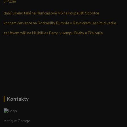
u Plzně
další víkend také na Rumcajsově V8 na koupališti Sobotce
koncem července na Rockabilly Rumble v Řevnickém lesním divadle
začátkem září na Hillbillies Party v kempu Břehy u Přelouče
Kontakty
Antique Garage