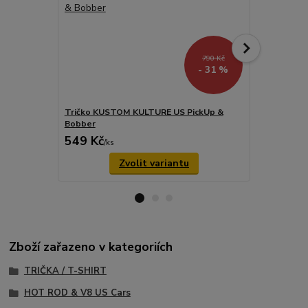
790 Kč
- 31 %
Tričko KUSTOM KULTURE US PickUp &
Tričko KUS
Bobber
Round
549 Kč
790 Kč
/
ks
/
ks
Zvolit variantu
Zboží zařazeno v kategoriích
TRIČKA / T-SHIRT
HOT ROD & V8 US Cars