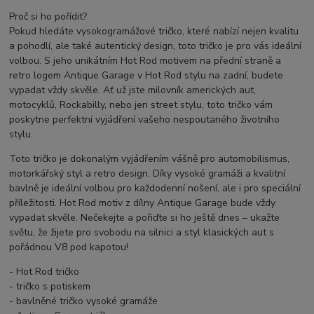
Proč si ho pořídit?
Pokud hledáte vysokogramážové tričko, které nabízí nejen kvalitu
a pohodlí, ale také autentický design, toto tričko je pro vás ideální
volbou. S jeho unikátním Hot Rod motivem na přední straně a
retro logem Antique Garage v Hot Rod stylu na zadní, budete
vypadat vždy skvěle. Ať už jste milovník amerických aut,
motocyklů, Rockabilly, nebo jen street stylu, toto tričko vám
poskytne perfektní vyjádření vašeho nespoutaného životního
stylu.
Toto tričko je dokonalým vyjádřením vášně pro automobilismus,
motorkářský styl a retro design. Díky vysoké gramáži a kvalitní
bavlně je ideální volbou pro každodenní nošení, ale i pro speciální
příležitosti. Hot Rod motiv z dílny Antique Garage bude vždy
vypadat skvěle. Nečekejte a pořiďte si ho ještě dnes – ukažte
světu, že žijete pro svobodu na silnici a styl klasických aut s
pořádnou V8 pod kapotou!
- Hot Rod tričko
- tričko s potiskem
- bavlněné tričko vysoké gramáže