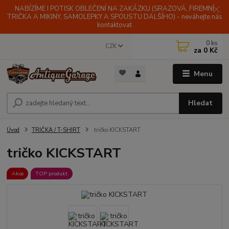
NABÍZÍME I POTISK OBLEČENÍ NA ZAKÁZKU (SRAZOVÁ, FIREMNÍ
TRIČKA A MIKINY, SAMOLEPKY A SPOUSTU DALŠÍHO) - neváhejte nás
kontaktovat
0
ks
CZK
za
0 Kč
Menu
Hledat
Úvod
TRIČKA / T-SHIRT
tričko KICKSTART
tričko KICKSTART
Akce
TOP produkt