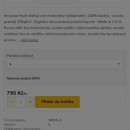
Jen praví muži startují své motocykly našlápnutím. 100% bavlna , vysoká
gramáž 205g/m2...Digitální oboustranný potisk Dupont - Made In U.S.A.
Rovný střih, bez bočních švů, kulatý výstřih z žebrovaného úpletu, dvojitý
ozdobný šev ve výstřihu, krční lemovka tón v tónu, dvojité švy na rukávech
a lemu, ...
celý popis
Pánská velikost
Nejsme plátci DPH
790 Kč
/
ks
Přidat do košíku
Číslo produktu:
M025-3
Velikost:
L
Hlídat cenu / dostupnost