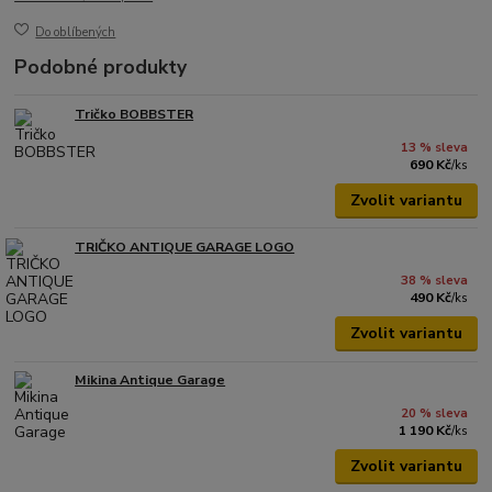
Do oblíbených
Podobné produkty
Tričko BOBBSTER
13 % sleva
690 Kč
/
ks
Zvolit variantu
TRIČKO ANTIQUE GARAGE LOGO
38 % sleva
490 Kč
/
ks
Zvolit variantu
Mikina Antique Garage
20 % sleva
1 190 Kč
/
ks
Zvolit variantu