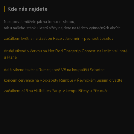
Kde nás najdete
Nakupovat můžete jak na tomto e-shopu,
tak u našeho stánku, který vždy najdete na těchto vyímečných akcích:
začátkem května na Bastion Race v Jaroměři - pevnosti Josefov
druhý víkend v červnu na Hot Rod Dragstrip Contest na letišti ve Lhotě
u Plzně
další víkend také na Rumcajsově V8 na koupališti Sobotce
koncem července na Rockabilly Rumble v Řevnickém lesním divadle
začátkem září na Hillbillies Party v kempu Břehy u Přelouče