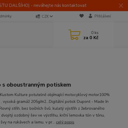
U DALŠÍHO) - neváhejte nás kontaktovat
dmínky
Přihlášení
CZK
0
ks
za
0 Kč
o s oboustranným potiskem
Kustom Kulture potutelně objímající motocyklový motor100%
 , vysoká gramáž 205g/m2...Digitální potisk Dupont - Made In
 Rovný střih, bez bočních švů, kulatý výstřih z žebrovaného
 dvojitý ozdobný šev ve výstřihu, krční lemovka tón v tónu,
 švy na rukávech a lemu, v pr...
celý popis