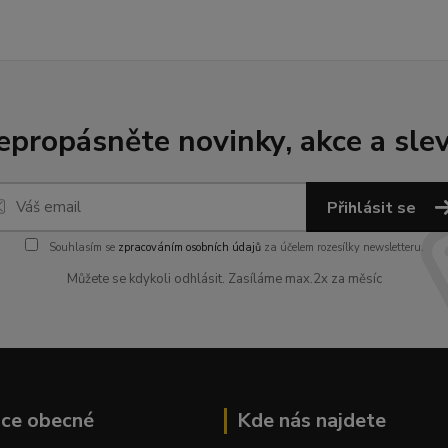
epropásněte novinky, akce a slev
Přihlásit se
Souhlasím se
zpracováním osobních údajů
za účelem rozesílky newsletteru.
Můžete se kdykoli odhlásit. Zasíláme max.2x za měsíc
ace obecné
Kde nás najdete