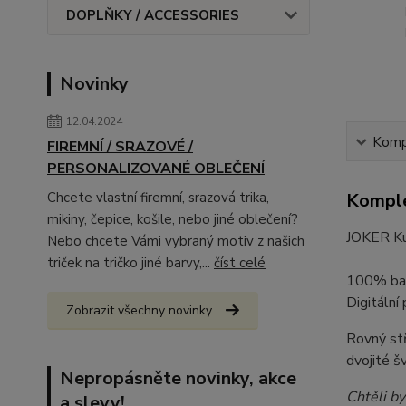
DOPLŇKY / ACCESSORIES
Novinky
12.04.2024
Kompl
FIREMNÍ / SRAZOVÉ /
PERSONALIZOVANÉ OBLEČENÍ
Chcete vlastní firemní, srazová trika,
Komple
mikiny, čepice, košile, nebo jiné oblečení?
JOKER Ku
Nebo chcete Vámi vybraný motiv z našich
triček na tričko jiné barvy,...
číst celé
100% bav
Digitální
Zobrazit všechny novinky
Rovný stř
dvojité š
Nepropásněte novinky, akce
Chtěli by
a slevy!