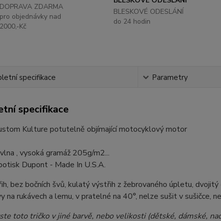
BLESKOVÉ ODESLÁNÍ
DOPRAVA ZDARMA
BLESKOVÉ ODESLÁNÍ
pro objednávky nad
do 24 hodin
2000,-Kč
etní specifikace
Parametry
tní specifikace
stom Kulture potutelně objímající motocyklový motor
lna , vysoká gramáž 205g/m2...
 potisk Dupont - Made In U.S.A.
ih, bez bočních švů, kulatý výstřih z žebrovaného úpletu, dvojitý
vy na rukávech a lemu, v pratelné na 40°, nelze sušit v sušičce, n
ste toto tričko v jiné barvě, nebo velikosti (dětské, dámské, 