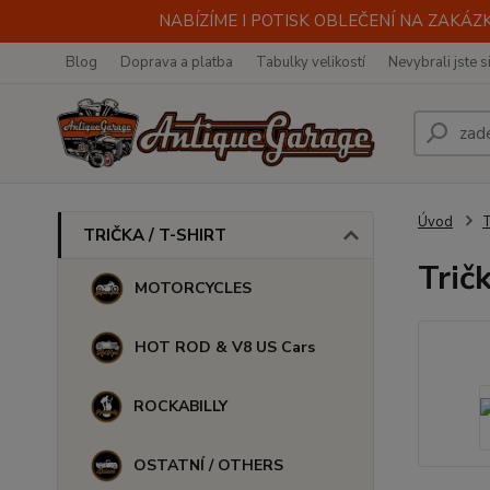
NABÍZÍME I POTISK OBLEČENÍ NA ZAKÁZKU
Blog
Doprava a platba
Tabulky velikostí
Nevybrali jste s
Úvod
TRIČKA / T-SHIRT
Trič
MOTORCYCLES
HOT ROD & V8 US Cars
ROCKABILLY
OSTATNÍ / OTHERS