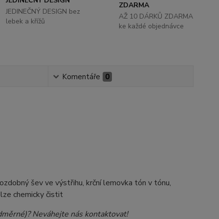
JEDINEČNÝ DESIGN
ZDARMA
JEDINEČNÝ DESIGN bez
AŽ 10 DÁRKŮ ZDARMA
lebek a křížů
ke každé objednávce
Komentáře
0
 ozdobný šev ve výstřihu, krční lemovka tón v tónu,
elze chemicky čistit
nadměrné)? Neváhejte nás kontaktovat!