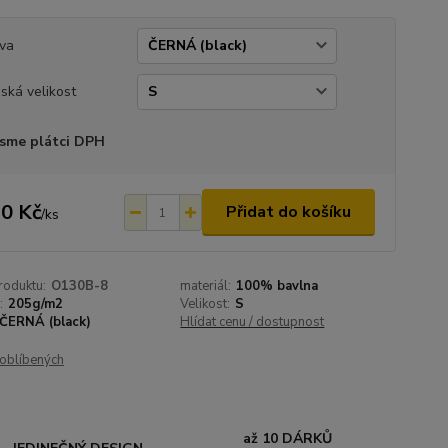
va
ská velikost
sme plátci DPH
0 Kč
Přidat do košíku
/
ks
roduktu:
O130B-8
materiál:
100% bavlna
:
205g/m2
Velikost:
S
ČERNÁ (black)
Hlídat cenu / dostupnost
oblíbených
až 10 DÁRKŮ