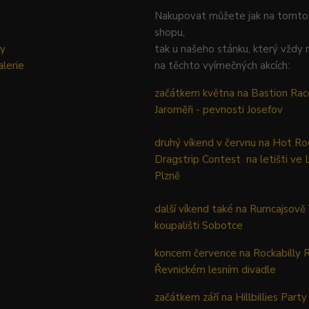
Nakupovat můžete jak na tomto
shopu,
ky
tak u našeho stánku, který vždy 
lerie
na těchto vyímečných akcích:
začátkem května na Bastion Rac
Jaroměři - pevnosti Josefov
druhý víkend v červnu na Hot Ro
Dragstrip Contest na letišti ve 
Plzně
další víkend také na Rumcajsově
koupališti Sobotce
koncem července na Rockabilly 
Řevnickém lesním divadle
začátkem září na Hillbillies Party