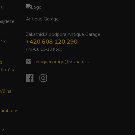
 e-
Antique Garage
najdete
Zákaznická podpora Antique Garage
e v
+420 608 120 290
(Po-Čt, 10-18 hod.)
antiquegarage@seznam.cz
d
Lhotě u
 V8 na
Rumble v
 v