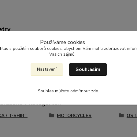
etry
Používáme cookies
ál
100% bavlna
hlas
s použitím souborů cookies, abychom Vám mohli zobrazovat inform
Vašich zájmů.
ž
205g/m2
Souhlasím
Nastavení
Souhlas můžete odmítnout
zde
.
zařazeno v kategoriích
A / T-SHIRT
MOTORCYCLES
OST