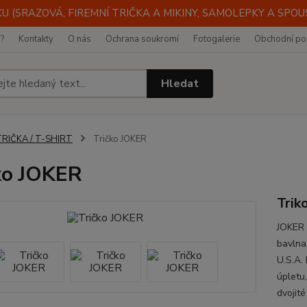
 (SRAZOVÁ, FIREMNÍ TRIČKA A MIKINY, SAMOLEPKY A SPOUST
i?
Kontakty
O nás
Ochrana soukromí
Fotogalerie
Obchodní po
Hledat
TRIČKA / T-SHIRT
Tričko JOKER
ko JOKER
Trik
JOKER 
bavlna
U.S.A.
úpletu,
dvojité