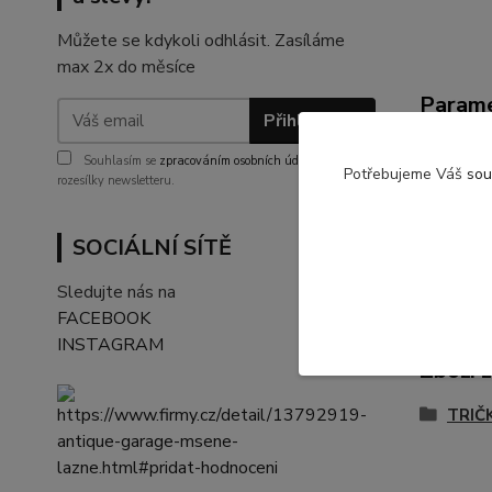
Můžete se kdykoli odhlásit. Zasíláme
max 2x do měsíce
Param
Přihlásit se
materi
Souhlasím se
zpracováním osobních údajů
za účelem
Potřebujeme Váš
sou
rozesílky newsletteru.
gramá
SOCIÁLNÍ SÍTĚ
Sledujte nás na
FACEBOOK
INSTAGRAM
Zboží 
TRIČK