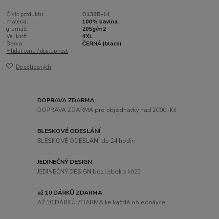
Číslo produktu:
O130B-14
materiál:
100% bavlna
gramáž:
205g/m2
Velikost:
4XL
Barva:
ČERNÁ (black)
Hlídat cenu / dostupnost
Do oblíbených
DOPRAVA ZDARMA
DOPRAVA ZDARMA pro objednávky nad 2000,-Kč
BLESKOVÉ ODESLÁNÍ
BLESKOVÉ ODESLÁNÍ do 24 hodin
JEDINEČNÝ DESIGN
JEDINEČNÝ DESIGN bez lebek a křížů
až 10 DÁRKŮ ZDARMA
AŽ 10 DÁRKŮ ZDARMA ke každé objednávce