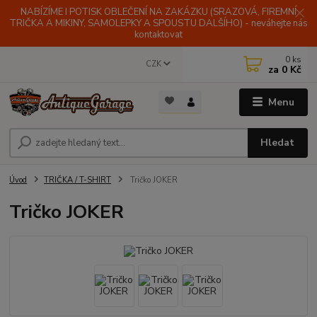
NABÍZÍME I POTISK OBLEČENÍ NA ZAKÁZKU (SRAZOVÁ, FIREMNÍ
TRIČKA A MIKINY, SAMOLEPKY A SPOUSTU DALŠÍHO) - neváhejte nás
kontaktovat
0
ks
CZK
za
0 Kč
Menu
Hledat
Úvod
TRIČKA / T-SHIRT
Tričko JOKER
Tričko JOKER