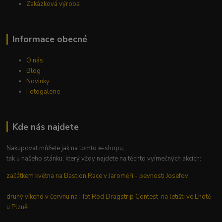
Zakázková výroba
Informace obecné
O nás
Blog
Novinky
Fotogalerie
Kde nás najdete
Nakupovat můžete jak na tomto e-shopu,
tak u našeho stánku, který vždy najdete na těchto vyímečných akcích:
začátkem května na Bastion Race v Jaroměři - pevnosti Josefov
druhý víkend v červnu na Hot Rod Dragstrip Contest na letišti ve Lhotě
u Plzně