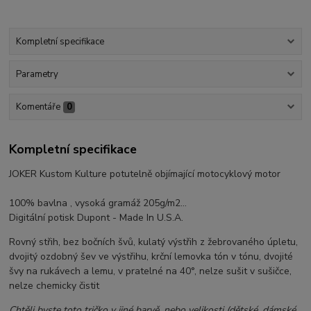
Kompletní specifikace
Parametry
Komentáře
0
Kompletní specifikace
JOKER Kustom Kulture potutelně objímající motocyklový motor
100% bavlna , vysoká gramáž 205g/m2...
Digitální potisk Dupont - Made In U.S.A.
Rovný střih, bez bočních švů, kulatý výstřih z žebrovaného úpletu,
dvojitý ozdobný šev ve výstřihu, krční lemovka tón v tónu, dvojité
švy na rukávech a lemu, v pratelné na 40°, nelze sušit v sušičce,
nelze chemicky čistit
Chtěli byste toto tričko v jiné barvě, nebo velikosti (dětské, dámské,