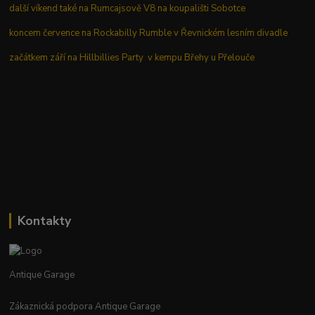
další víkend také na Rumcajsově V8 na koupališti Sobotce
koncem července na Rockabilly Rumble v Řevnickém lesním divadle
začátkem září na Hillbillies Party v kempu Břehy u Přelouče
Kontakty
Antique Garage
Zákaznická podpora Antique Garage