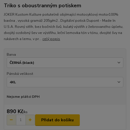
Triko s oboustranným potiskem
JOKER Kustom Kulture potutelně objímající motocyklový motor100%
bavlna , vysoká gramáž 205g/m2...Digitální potisk Dupont - Made In
U.S.A. Rovný střih, bez bočních švů, kulatý výstřih z žebrovaného úpletu,
dvojitý ozdobný šev ve výstřihu, krční lemovka tón v tónu, dvojité švy na
rukávech a lemu, v pr...
celý popis
Barva
Pánská velikost
Nejsme plátci DPH
890 Kč
/
ks
Přidat do košíku