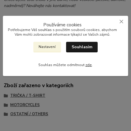
nadměrné)? Neváhejte nás kontaktovat!
Používáme cookies
Potřebujeme Váš
souhlas
s použitím souborů cookies, abychom
Parametry
Vám mohli zobrazovat informace týkající se Vašich zájmů.
materiál
100% bavlna
Souhlasím
Nastavení
gramáž
205g/m2
Souhlas můžete odmítnout
zde
.
Zboží zařazeno v kategoriích
TRIČKA / T-SHIRT
MOTORCYCLES
OSTATNÍ / OTHERS