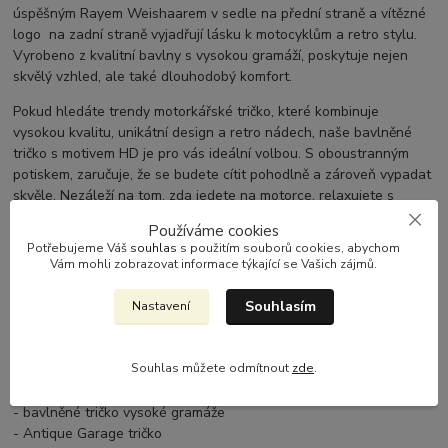
úspěšným Rayem Weishaarem v sedle na přední straně a vítězné
logo na zadní straně vyjadřují lásku k motocyklům a retro stylu.
Vyrobeno z kvalitní bavlny s vysokou gramáží, poskytuje nejen
skvělý vzhled, ale také dlouhodobý komfort.
Pokud hledáte trendy motorkářské tričko, které kombinuje
vysokou kvalitu, unikátní design a retro nádech, naše bavlněné
tričko s motivem HD je pro vás ideální volbou. S oboustranným
potiskem, zaručuje, že se budete cítit pohodlně a zároveň vypadat
skvěle. Nezáleží na tom, zda jedete na motorce, relaxujete s
přáteli nebo vyjadřujete svou vášeň pro motorkářskou kulturu –
Používáme cookies
toto tričko je prostě nezbytností pro každého, kdo má rád Harleye
Potřebujeme Váš
souhlas
s použitím souborů cookies, abychom
a vintage styl.
Vám mohli zobrazovat informace týkající se Vašich zájmů.
Získejte ho nyní a staňte se součástí komunity, která žije pro
Souhlasím
Nastavení
svobodu na dvou kolech a retro motorkářský vzhled!
- Chopper tričko
Souhlas můžete odmítnout
zde
.
- motorkářské tričko
- tričko s potiskem
- bavlněné tričko vysoké gramáže
- Antique Garage tričko