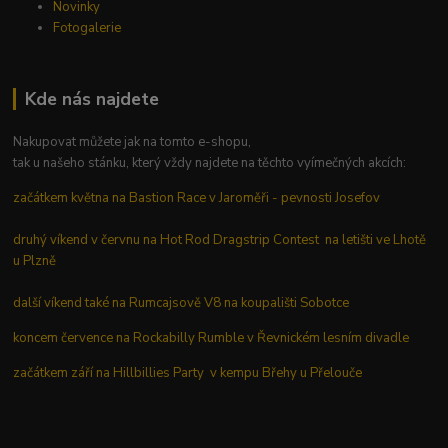
Novinky
Fotogalerie
Kde nás najdete
Nakupovat můžete jak na tomto e-shopu,
tak u našeho stánku, který vždy najdete na těchto vyímečných akcích:
začátkem května na Bastion Race v Jaroměři - pevnosti Josefov
druhý víkend v červnu na Hot Rod Dragstrip Contest na letišti ve Lhotě
u Plzně
další víkend také na Rumcajsově V8 na koupališti Sobotce
koncem července na Rockabilly Rumble v Řevnickém lesním divadle
začátkem září na Hillbillies Party v kempu Břehy u Přelouče