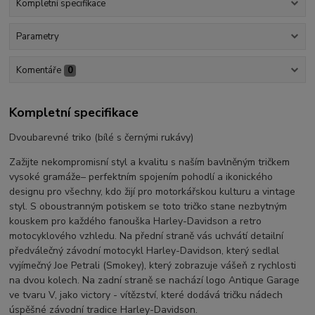
Kompletní specifikace
Parametry
Komentáře
0
Kompletní specifikace
Dvoubarevné triko (bílé s černými rukávy)
Zažijte nekompromisní styl a kvalitu s naším bavlněným tričkem
vysoké gramáže– perfektním spojením pohodlí a ikonického
designu pro všechny, kdo žijí pro motorkářskou kulturu a vintage
styl. S oboustranným potiskem se toto tričko stane nezbytným
kouskem pro každého fanouška Harley-Davidson a retro
motocyklového vzhledu. Na přední straně vás uchvátí detailní
předválečný závodní motocykl Harley-Davidson, který sedlal
vyjímečný Joe Petrali (Smokey), který zobrazuje vášeň z rychlosti
na dvou kolech. Na zadní straně se nachází logo Antique Garage
ve tvaru V, jako victory - vítězství, které dodává tričku nádech
úspěšné závodní tradice Harley-Davidson.