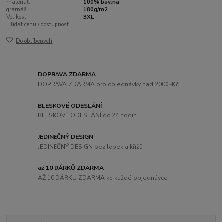
materiál:
100% bavlna
gramáž:
180g/m2
Velikost:
3XL
Hlídat cenu / dostupnost
Do oblíbených
DOPRAVA ZDARMA
DOPRAVA ZDARMA pro objednávky nad 2000,-Kč
BLESKOVÉ ODESLÁNÍ
BLESKOVÉ ODESLÁNÍ do 24 hodin
JEDINEČNÝ DESIGN
JEDINEČNÝ DESIGN bez lebek a křížů
až 10 DÁRKŮ ZDARMA
AŽ 10 DÁRKŮ ZDARMA ke každé objednávce