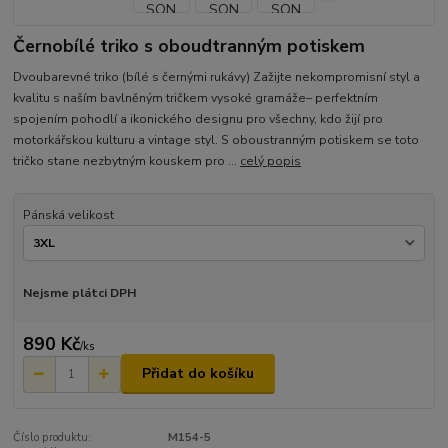
Černobílé triko s oboudtranným potiskem
Dvoubarevné triko (bílé s černými rukávy) Zažijte nekompromisní styl a
kvalitu s naším bavlněným tričkem vysoké gramáže– perfektním
spojením pohodlí a ikonického designu pro všechny, kdo žijí pro
motorkářskou kulturu a vintage styl. S oboustranným potiskem se toto
tričko stane nezbytným kouskem pro ...
celý popis
Pánská velikost
Nejsme plátci DPH
890 Kč
/
ks
Přidat do košíku
Číslo produktu:
M154-5