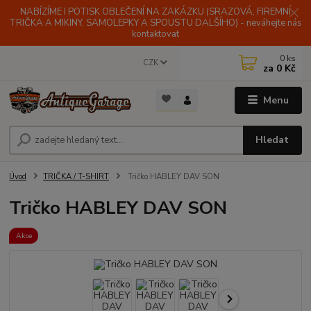
NABÍZÍME I POTISK OBLEČENÍ NA ZAKÁZKU (SRAZOVÁ, FIREMNÍ
TRIČKA A MIKINY, SAMOLEPKY A SPOUSTU DALŠÍHO) - neváhejte nás
kontaktovat
0
ks
CZK
za
0 Kč
Menu
Hledat
Úvod
TRIČKA / T-SHIRT
Tričko HABLEY DAV SON
Tričko HABLEY DAV SON
Akce