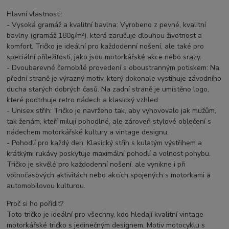
Hlavní vlastnosti:
- Vysoká gramáž a kvalitní bavlna: Vyrobeno z pevné, kvalitní
bavlny (gramáž 180g/m²), která zaručuje dlouhou životnost a
komfort. Tričko je ideální pro každodenní nošení, ale také pro
speciální příležitosti, jako jsou motorkářské akce nebo srazy.
- Dvoubarevné černobílé provedení s oboustranným potiskem: Na
přední straně je výrazný motiv, který dokonale vystihuje závodního
ducha starých dobrých časů. Na zadní straně je umístěno logo,
které podtrhuje retro nádech a klasický vzhled.
- Unisex střih: Tričko je navrženo tak, aby vyhovovalo jak mužům,
tak ženám, kteří milují pohodlné, ale zároveň stylové oblečení s
nádechem motorkářské kultury a vintage designu.
- Pohodlí pro každý den: Klasický střih s kulatým výstřihem a
krátkými rukávy poskytuje maximální pohodlí a volnost pohybu.
Tričko je skvělé pro každodenní nošení, ale vynikne i při
volnočasových aktivitách nebo akcích spojených s motorkami a
automobilovou kulturou.
Proč si ho pořídit?
Toto tričko je ideální pro všechny, kdo hledají kvalitní vintage
motorkářské tričko s jedinečným designem. Motiv motocyklu s