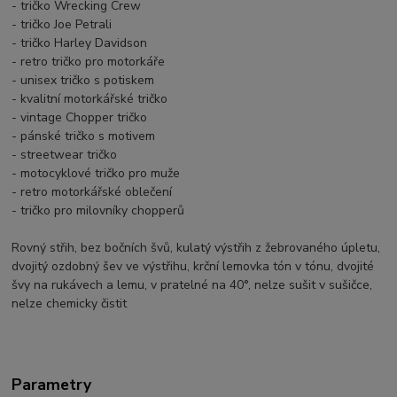
- tričko Wrecking Crew
- tričko Joe Petrali
- tričko Harley Davidson
- retro tričko pro motorkáře
- unisex tričko s potiskem
- kvalitní motorkářské tričko
- vintage Chopper tričko
- pánské tričko s motivem
- streetwear tričko
- motocyklové tričko pro muže
- retro motorkářské oblečení
- tričko pro milovníky chopperů
Rovný střih, bez bočních švů, kulatý výstřih z žebrovaného úpletu,
dvojitý ozdobný šev ve výstřihu, krční lemovka tón v tónu, dvojité
švy na rukávech a lemu, v pratelné na 40°, nelze sušit v sušičce,
nelze chemicky čistit
Parametry