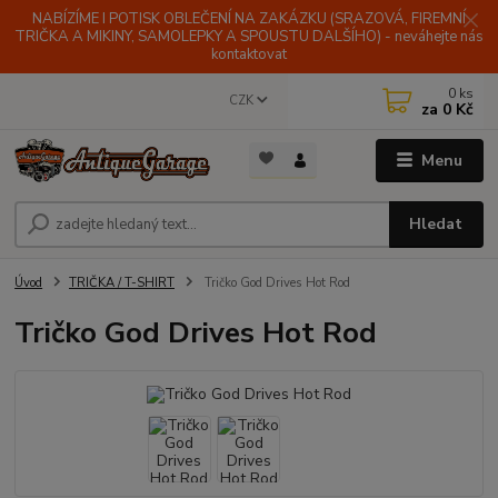
NABÍZÍME I POTISK OBLEČENÍ NA ZAKÁZKU (SRAZOVÁ, FIREMNÍ
TRIČKA A MIKINY, SAMOLEPKY A SPOUSTU DALŠÍHO) - neváhejte nás
kontaktovat
0
ks
CZK
za
0 Kč
Menu
Hledat
Úvod
TRIČKA / T-SHIRT
Tričko God Drives Hot Rod
Tričko God Drives Hot Rod