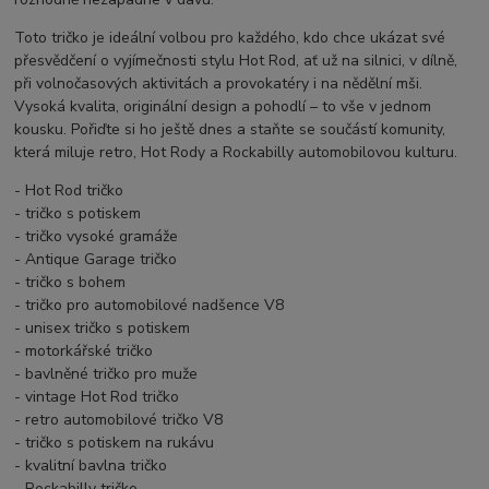
Toto tričko je ideální volbou pro každého, kdo chce ukázat své
přesvědčení o vyjímečnosti stylu Hot Rod, ať už na silnici, v dílně,
při volnočasových aktivitách a provokatéry i na nědělní mši.
Vysoká kvalita, originální design a pohodlí – to vše v jednom
kousku. Pořiďte si ho ještě dnes a staňte se součástí komunity,
která miluje retro, Hot Rody a Rockabilly automobilovou kulturu.
- Hot Rod tričko
- tričko s potiskem
- tričko vysoké gramáže
- Antique Garage tričko
- tričko s bohem
- tričko pro automobilové nadšence V8
- unisex tričko s potiskem
- motorkářské tričko
- bavlněné tričko pro muže
- vintage Hot Rod tričko
- retro automobilové tričko V8
- tričko s potiskem na rukávu
- kvalitní bavlna tričko
- Rockabilly tričko