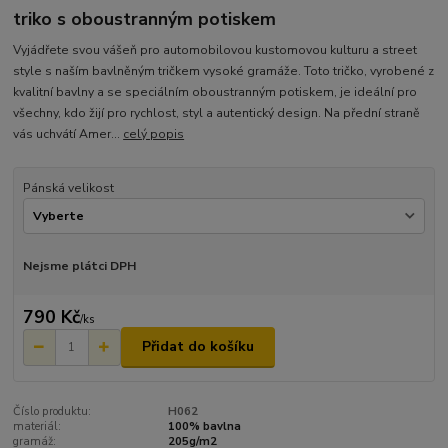
triko s oboustranným potiskem
Vyjádřete svou vášeň pro automobilovou kustomovou kulturu a street
style s naším bavlněným tričkem vysoké gramáže. Toto tričko, vyrobené z
kvalitní bavlny a se speciálním oboustranným potiskem, je ideální pro
všechny, kdo žijí pro rychlost, styl a autentický design. Na přední straně
vás uchvátí Amer...
celý popis
Pánská velikost
Nejsme plátci DPH
790 Kč
/
ks
Přidat do košíku
Číslo produktu:
H062
materiál:
100% bavlna
gramáž:
205g/m2