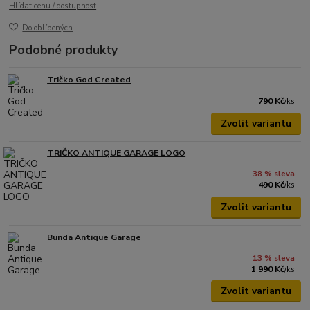
Hlídat cenu / dostupnost
Do oblíbených
Podobné produkty
Tričko God Created
790 Kč
/
ks
Zvolit variantu
TRIČKO ANTIQUE GARAGE LOGO
38 % sleva
490 Kč
/
ks
Zvolit variantu
Bunda Antique Garage
13 % sleva
1 990 Kč
/
ks
Zvolit variantu