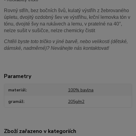
Rovný střih, bez bočních švů, kulatý výstřih z žebrovaného
úpletu, dvojitý ozdobný šev ve výstřihu, krční lemovka tón v
tónu, dvojité švy na rukávech a lemu, v pratelné na 40°,
nelze sušit v sušičce, nelze chemicky čistit
Chtěli byste toto tričko v jiné barvě, nebo velikosti (dětské,
dámské, nadměrné)? Neváhejte nás kontaktovat!
Parametry
materiál
100% bavlna
gramáž
205g/m2
Zboží zařazeno v kategoriích