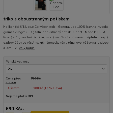
triko s oboustranným potiskem
Nejikoničtější Muscle Car všech dob - General Lee 100% bavlna , vysoká
gramáž 205g/m2...Digitální oboustranný potisk Dupont - Made In U.S.A.
Rovný střih, bez bočních švů, kulatý výstřih z žebrovaného úpletu, dvojitý
ozdobný šev ve výstřihu, krční lemovka tón v tónu, dvojité švy na rukávech
a lemu, v...
celý popis
Pánská velikost
Cena před
790 Kč
slevou
Ušetříte
100 Kč (
13
% sleva)
Nejsme plátci DPH
690 Kč
/
ks