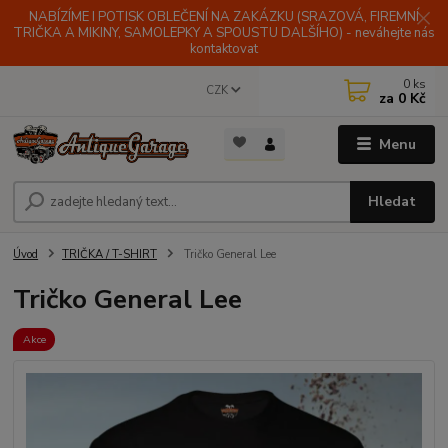
NABÍZÍME I POTISK OBLEČENÍ NA ZAKÁZKU (SRAZOVÁ, FIREMNÍ
TRIČKA A MIKINY, SAMOLEPKY A SPOUSTU DALŠÍHO) - neváhejte nás
kontaktovat
0
ks
CZK
za
0 Kč
Menu
Hledat
Úvod
TRIČKA / T-SHIRT
Tričko General Lee
Tričko General Lee
Akce