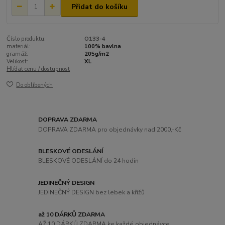
Přidat do košíku
Číslo produktu:
O133-4
materiál:
100% bavlna
gramáž:
205g/m2
Velikost:
XL
Hlídat cenu / dostupnost
Do oblíbených
DOPRAVA ZDARMA
DOPRAVA ZDARMA pro objednávky nad 2000,-Kč
BLESKOVÉ ODESLÁNÍ
BLESKOVÉ ODESLÁNÍ do 24 hodin
JEDINEČNÝ DESIGN
JEDINEČNÝ DESIGN bez lebek a křížů
až 10 DÁRKŮ ZDARMA
AŽ 10 DÁRKŮ ZDARMA ke každé objednávce