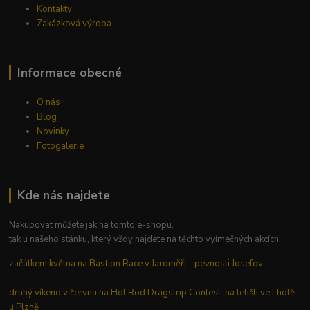
Kontakty
Zakázková výroba
Informace obecné
O nás
Blog
Novinky
Fotogalerie
Kde nás najdete
Nakupovat můžete jak na tomto e-shopu,
tak u našeho stánku, který vždy najdete na těchto vyímečných akcích:
začátkem května na Bastion Race v Jaroměři - pevnosti Josefov
druhý víkend v červnu na Hot Rod Dragstrip Contest na letišti ve Lhotě
u Plzně