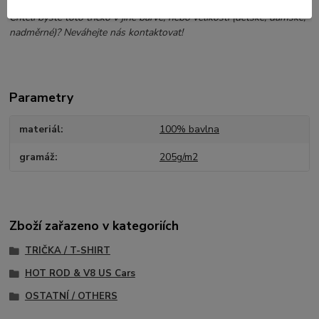
Chtěli byste toto tričko v jiné barvě, nebo velikosti (dětské, dámské,
nadměrné)? Neváhejte nás kontaktovat!
Parametry
materiál
100% bavlna
gramáž
205g/m2
Zboží zařazeno v kategoriích
TRIČKA / T-SHIRT
HOT ROD & V8 US Cars
OSTATNÍ / OTHERS