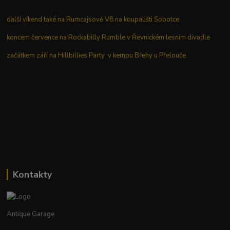
další víkend také na Rumcajsově V8 na koupališti Sobotce
koncem července na Rockabilly Rumble v Řevnickém lesním divadle
začátkem září na Hillbillies Party v kempu Břehy u Přelouče
Kontakty
Antique Garage