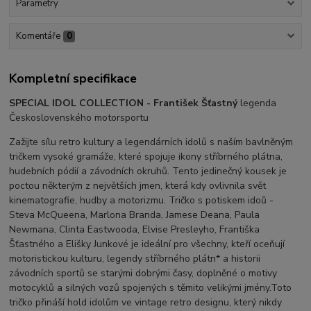
Parametry
Komentáře
0
Kompletní specifikace
SPECIAL IDOL COLLECTION - František Šťastný
legenda
Československého motorsportu
Zažijte sílu retro kultury a legendárních idolů s naším bavlněným
tričkem vysoké gramáže, které spojuje ikony stříbrného plátna,
hudebních pódií a závodních okruhů. Tento jedinečný kousek je
poctou některým z největších jmen, která kdy ovlivnila svět
kinematografie, hudby a motorizmu. Tričko s potiskem idoů -
Steva McQueena, Marlona Branda, Jamese Deana, Paula
Newmana, Clinta Eastwooda, Elvise Presleyho, Františka
Šťastného a Elišky Junkové je ideální pro všechny, kteří oceňují
motoristickou kulturu, legendy stříbrného plátn* a historii
závodních sportů se starými dobrými časy, doplněné o motivy
motocyklů a silných vozů spojených s těmito velikými jmény.Toto
tričko přináší hold idolům ve vintage retro designu, který nikdy