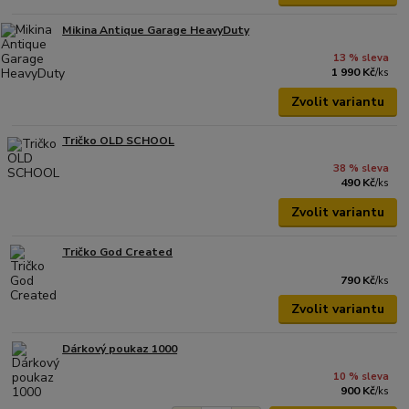
Mikina Antique Garage HeavyDuty
13 % sleva
1 990 Kč
/
ks
Zvolit variantu
Tričko OLD SCHOOL
38 % sleva
490 Kč
/
ks
Zvolit variantu
Tričko God Created
790 Kč
/
ks
Zvolit variantu
Dárkový poukaz 1000
10 % sleva
900 Kč
/
ks