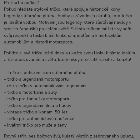
Proč si ho pořídit?
Pokud hledáte stylové tričko, které spojuje historické ikony,
legendy stříbrného plátna, hudby a závodních okruhů, toto tričko
je ideální volbou. Motivem jsou legendy, které zůstávají navždy v
srdcích fanoušků po celém světě. S tímto tričkem můžete vyjádřit
svůj respekt a lásku k těmto ikonám, idolům a k motocyklům,
automobilům a historii motorsportu.
Pořiďte si své tričko ještě dnes a ukažte svou lásku k těmto idolům
a k motorizovanému světu, který nikdy neztratil na síle a kouzlu!
- Tričko s potiskem ikon stříbrného plátna
- tričko s legendami motorsportu
- retro tričko s automobilovými legendami
- tričko s motorkami a auty
- tričko pro fanoušky motorsportu
- tričko s legendami filmu a hudby
- vintage tričko s ikonami 50. let
- tričko pro automobilové nadšence
- kvalitní tričko pro muže a ženy
Rovný střih, bez bočních švů, kulatý výstřih z žebrovaného úpletu,