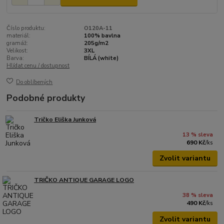
Číslo produktu:
O120A-11
materiál:
100% bavlna
gramáž:
205g/m2
Velikost:
3XL
Barva:
BÍLÁ (white)
Hlídat cenu / dostupnost
Do oblíbených
Podobné produkty
Tričko Eliška Junková
13 % sleva
690 Kč
/
ks
Zvolit variantu
TRIČKO ANTIQUE GARAGE LOGO
38 % sleva
490 Kč
/
ks
Zvolit variantu