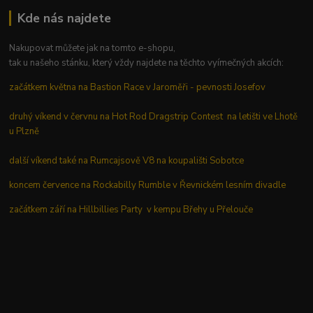
Kde nás najdete
Nakupovat můžete jak na tomto e-shopu,
tak u našeho stánku, který vždy najdete na těchto vyímečných akcích:
začátkem května na Bastion Race v Jaroměři - pevnosti Josefov
druhý víkend v červnu na Hot Rod Dragstrip Contest na letišti ve Lhotě
u Plzně
další víkend také na Rumcajsově V8 na koupališti Sobotce
koncem července na Rockabilly Rumble v Řevnickém lesním divadle
začátkem září na Hillbillies Party v kempu Břehy u Přelouče