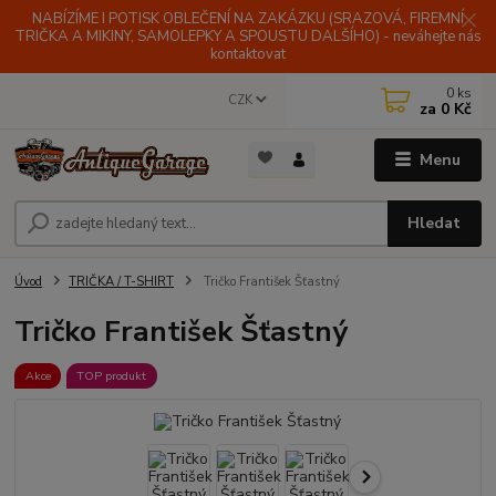
NABÍZÍME I POTISK OBLEČENÍ NA ZAKÁZKU (SRAZOVÁ, FIREMNÍ
TRIČKA A MIKINY, SAMOLEPKY A SPOUSTU DALŠÍHO) - neváhejte nás
kontaktovat
0
ks
CZK
za
0 Kč
Menu
Hledat
Úvod
TRIČKA / T-SHIRT
Tričko František Šťastný
Tričko František Šťastný
Akce
TOP produkt