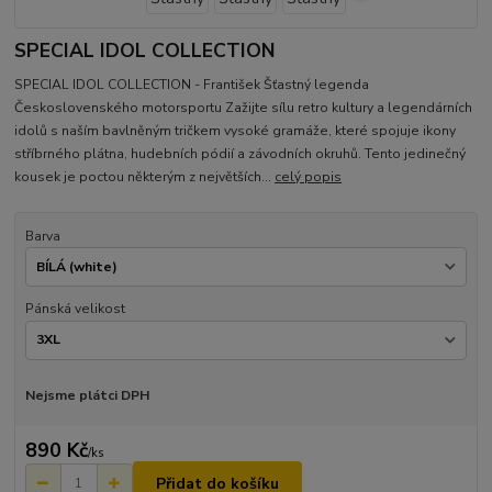
SPECIAL IDOL COLLECTION
SPECIAL IDOL COLLECTION - František Šťastný legenda
Československého motorsportu Zažijte sílu retro kultury a legendárních
idolů s naším bavlněným tričkem vysoké gramáže, které spojuje ikony
stříbrného plátna, hudebních pódií a závodních okruhů. Tento jedinečný
kousek je poctou některým z největších...
celý popis
Barva
Pánská velikost
Nejsme plátci DPH
890 Kč
/
ks
Přidat do košíku