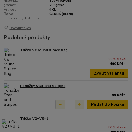
materiál:
100% bavlna
gramáž:
205g/m2
Velikost:
4XL
Barva:
ČERNÁ (black)
Hlídat cenu / dostupnost
Do oblíbených
Podobné produkty
Tričko V8 round & race flag
38 % sleva
490 Kč
/
ks
Zvolit variantu
Ponožky Star and Stripes
99 Kč
/
ks
Přidat do košíku
Tričko V2+V8=1
37 % sleva
499 Kč