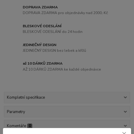
DOPRAVA ZDARMA
DOPRAVA ZDARMA pro objednávky nad 2000,-Kč
BLESKOVÉ ODESLÁNÍ
BLESKOVÉ ODESLÁNÍ do 24 hodin
JEDINEČNÝ DESIGN
JEDINEČNÝ DESIGN bez lebek a křížů
až 10 DÁRKŮ ZDARMA
AŽ 10 DÁRKŮ ZDARMA ke každé objednávce
Kompletní specifikace
Parametry
Komentáře
0