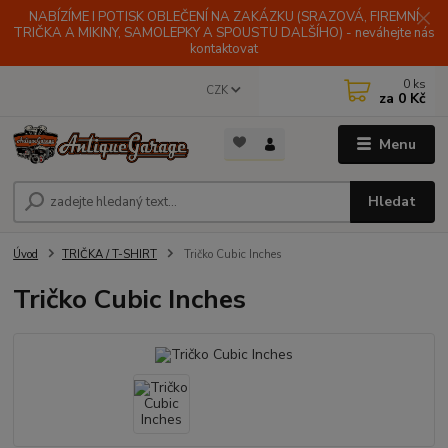
NABÍZÍME I POTISK OBLEČENÍ NA ZAKÁZKU (SRAZOVÁ, FIREMNÍ
TRIČKA A MIKINY, SAMOLEPKY A SPOUSTU DALŠÍHO) - neváhejte nás
kontaktovat
0
ks
CZK
za
0 Kč
Menu
Hledat
Úvod
TRIČKA / T-SHIRT
Tričko Cubic Inches
Tričko Cubic Inches