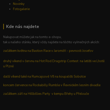
Novinky
Fotogalerie
Kde nás najdete
Nakupovat můžete jak na tomto e-shopu,
tak u našeho stánku, který vždy najdete na těchto vyímečných akcích:
začátkem května na Bastion Race v Jaroměři - pevnosti Josefov
druhý víkend v červnu na Hot Rod Dragstrip Contest na letišti ve Lhotě
u Plzně
další víkend také na Rumcajsově V8 na koupališti Sobotce
koncem července na Rockabilly Rumble v Řevnickém lesním divadle
začátkem září na Hillbillies Party v kempu Břehy u Přelouče