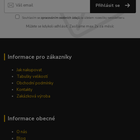
Přihlásit se
Souhlasím se
zpracováním osobních údajů
za účelem rozesílky newsletteru.
Můžete se kdykoli odhlásit. Zasíláme max.2x za měsíc
Informace pro zákazníky
Jak nakupovat
Tabulky velikostí
Obchodní podmínky
Kontakty
Zakázková výroba
Informace obecné
O nás
Blog