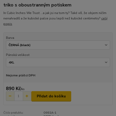
triko s oboustranným potiskem
In Cubic Inches We Trust ...a jak jsi na tom ty? Také víš, že objem ničím
nenahradíš a že kubické palce jsou lepší než kubické centimetry?
celý
popis
Barva
Pánská velikost
Nejsme plátci DPH
890 Kč
/
ks
Přidat do košíku
Číslo produktu:
O002A-1