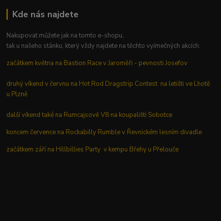
Kde nás najdete
Nakupovat můžete jak na tomto e-shopu,
tak u našeho stánku, který vždy najdete na těchto vyímečných akcích:
začátkem května na Bastion Race v Jaroměři - pevnosti Josefov
druhý víkend v červnu na Hot Rod Dragstrip Contest na letišti ve Lhotě
u Plzně
další víkend také na Rumcajsově V8 na koupališti Sobotce
koncem července na Rockabilly Rumble v Řevnickém lesním divadle
začátkem září na Hillbillies Party v kempu Břehy u Přelouče