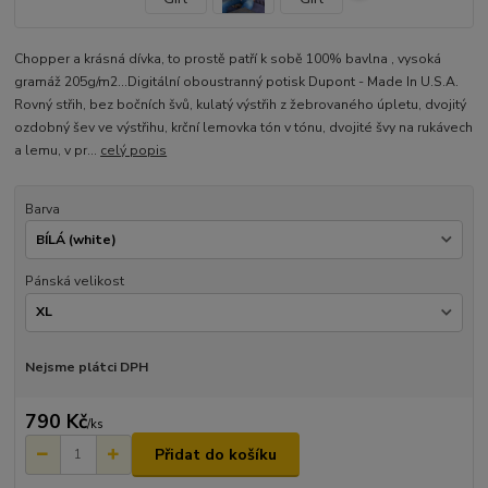
Chopper a krásná dívka, to prostě patří k sobě 100% bavlna , vysoká
gramáž 205g/m2...Digitální oboustranný potisk Dupont - Made In U.S.A.
Rovný střih, bez bočních švů, kulatý výstřih z žebrovaného úpletu, dvojitý
ozdobný šev ve výstřihu, krční lemovka tón v tónu, dvojité švy na rukávech
a lemu, v pr...
celý popis
Barva
Pánská velikost
Nejsme plátci DPH
790 Kč
/
ks
Přidat do košíku