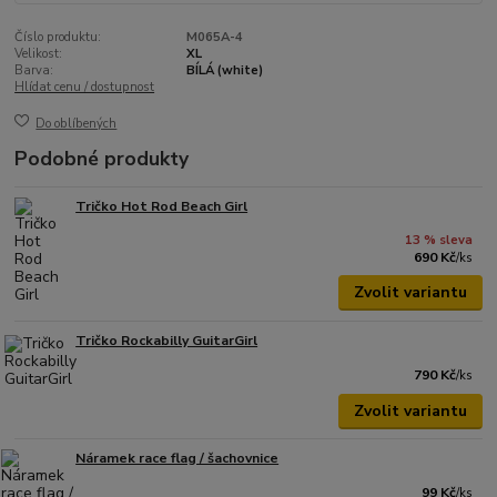
Číslo produktu:
M065A-4
Velikost:
XL
Barva:
BÍLÁ (white)
Hlídat cenu / dostupnost
Do oblíbených
Podobné produkty
Tričko Hot Rod Beach Girl
13 % sleva
690 Kč
/
ks
Zvolit variantu
Tričko Rockabilly GuitarGirl
790 Kč
/
ks
Zvolit variantu
Náramek race flag / šachovnice
99 Kč
/
ks