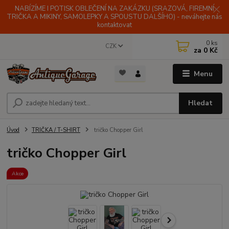
NABÍZÍME I POTISK OBLEČENÍ NA ZAKÁZKU (SRAZOVÁ, FIREMNÍ
TRIČKA A MIKINY, SAMOLEPKY A SPOUSTU DALŠÍHO) - neváhejte nás
kontaktovat
0
ks
CZK
za
0 Kč
Menu
Hledat
Úvod
TRIČKA / T-SHIRT
tričko Chopper Girl
tričko Chopper Girl
Akce