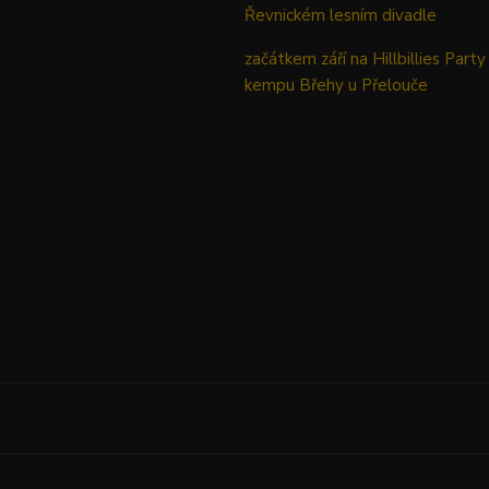
Řevnickém lesním divadle
začátkem září na Hillbillies Party
kempu Břehy u Přelouče
Upravit sběr cookies.