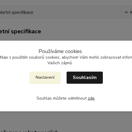
etní specifikace
tní specifikace
 krásná dívka, to prostě patří k sobě
Používáme cookies
lna , vysoká gramáž 205g/m2...
hlas
s použitím souborů cookies, abychom Vám mohli zobrazovat inform
 oboustranný potisk Dupont - Made In U.S.A.
Vašich zájmů.
ih, bez bočních švů, kulatý výstřih z žebrovaného úpletu, dvojit
Souhlasím
Nastavení
vy na rukávech a lemu, v pratelné na 40°, nelze sušit v sušičce, 
ste toto tričko v jiné barvě, nebo velikosti (dětské, dámské, na
Souhlas můžete odmítnout
zde
.