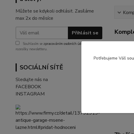
Můžete se kdykoli odhlásit. Zasíláme
Kompl
max 2x do měsíce
Komple
Přihlásit se
Chopper a
Souhlasím se
zpracováním osobních údajů
za účelem
rozesílky newsletteru.
100% bav
Potřebujeme Váš
sou
Digitální
SOCIÁLNÍ SÍTĚ
Rovný stř
Sledujte nás na
dvojité š
FACEBOOK
INSTAGRAM
Chtěli by