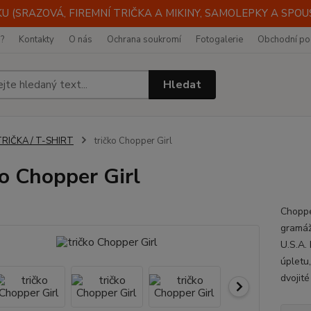
 (SRAZOVÁ, FIREMNÍ TRIČKA A MIKINY, SAMOLEPKY A SPOUST
i?
Kontakty
O nás
Ochrana soukromí
Fotogalerie
Obchodní po
Hledat
TRIČKA / T-SHIRT
tričko Chopper Girl
ko Chopper Girl
Choppe
gramáž
U.S.A.
úpletu,
dvojité