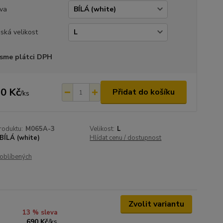
va
ská velikost
sme plátci DPH
0 Kč
Přidat do košíku
/
ks
roduktu:
M065A-3
Velikost:
L
BÍLÁ (white)
Hlídat cenu / dostupnost
oblíbených
Zvolit variantu
13 % sleva
690 Kč
/
ks