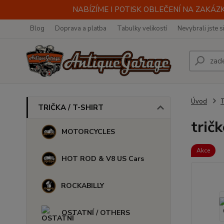
NABÍZÍME I POTISK OBLEČENÍ NA ZAKÁZKU
Blog
Doprava a platba
Tabulky velikostí
Nevybrali jste s
Úvod
TRIČKA / T-SHIRT
trič
MOTORCYCLES
Akce
HOT ROD & V8 US Cars
ROCKABILLY
OSTATNÍ / OTHERS