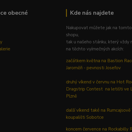
ace obecné
Kde nás najdete
Nakupovat můžete jak na tomto
shopu,
ky
tak u našeho stánku, který vždy 
lerie
na těchto vyímečných akcích:
začátkem května na Bastion Rac
Jaroměři - pevnosti Josefov
druhý víkend v červnu na Hot Ro
Dragstrip Contest na letišti ve 
Plzně
další víkend také na Rumcajsově
koupališti Sobotce
koncem července na Rockabilly 