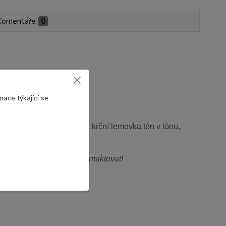
Komentáře
0
ace týkající se
ý ozdobný šev ve výstřihu, krční lemovka tón v tónu,
nelze chemicky čistit
dměrné)? Neváhejte nás kontaktovat!