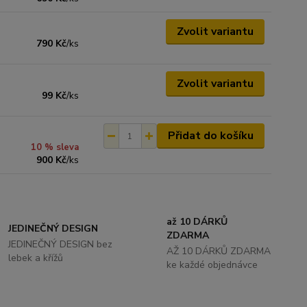
Zvolit variantu
790 Kč
/
ks
Zvolit variantu
99 Kč
/
ks
Přidat do košíku
10 % sleva
900 Kč
/
ks
až 10 DÁRKŮ
JEDINEČNÝ DESIGN
ZDARMA
JEDINEČNÝ DESIGN bez
AŽ 10 DÁRKŮ ZDARMA
lebek a křížů
ke každé objednávce