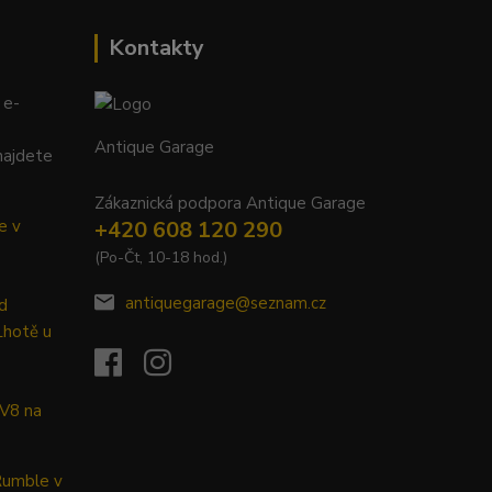
Kontakty
 e-
Antique Garage
najdete
Zákaznická podpora Antique Garage
e v
+420 608 120 290
(Po-Čt, 10-18 hod.)
antiquegarage@seznam.cz
d
Lhotě u
 V8 na
Rumble v