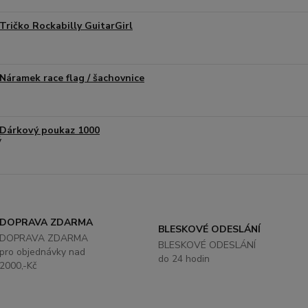
Tričko Rockabilly GuitarGirl
Náramek race flag / šachovnice
Dárkový poukaz 1000
DOPRAVA ZDARMA
BLESKOVÉ ODESLÁNÍ
DOPRAVA ZDARMA
BLESKOVÉ ODESLÁNÍ
pro objednávky nad
do 24 hodin
2000,-Kč