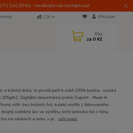
U DALŠÍHO) - neváhejte nás kontaktovat
dmínky
Přihlášení
CZK
0
ks
za
0 Kč
r a krásná dívka, to prostě patří k sobě 100% bavlna , vysoká
 205g/m2...Digitální oboustranný potisk Dupont - Made In
 Rovný střih, bez bočních švů, kulatý výstřih z žebrovaného
 dvojitý ozdobný šev ve výstřihu, krční lemovka tón v tónu,
 švy na rukávech a lemu, v pr...
celý popis