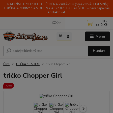
NABÍZÍME I POTISK OBLEČENÍ NA ZAKÁZKU (SRAZOVÁ, FIREMNÍ
TRIČKA A MIKINY, SAMOLEPKY A SPOUSTU DALŠÍHO) - neváhejte nás
kontaktovat
0
ks
CZK
za
0 Kč
Menu
Hledat
Úvod
TRIČKA / T-SHIRT
tričko Chopper Girl
tričko Chopper Girl
Akce