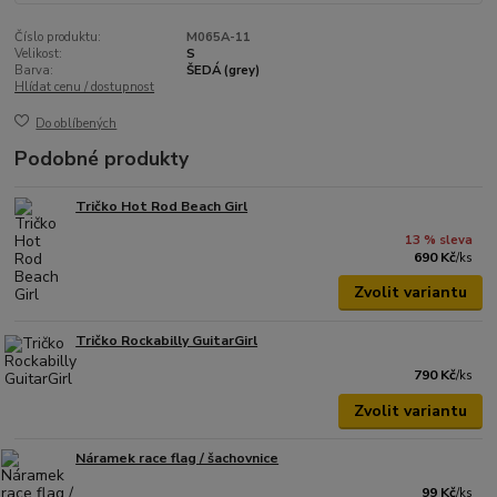
Číslo produktu:
M065A-11
Velikost:
S
Barva:
ŠEDÁ (grey)
Hlídat cenu / dostupnost
Do oblíbených
Podobné produkty
Tričko Hot Rod Beach Girl
13 % sleva
690 Kč
/
ks
Zvolit variantu
Tričko Rockabilly GuitarGirl
790 Kč
/
ks
Zvolit variantu
Náramek race flag / šachovnice
99 Kč
/
ks