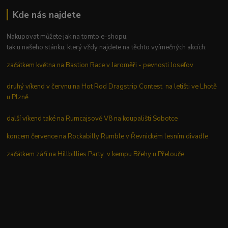
Kde nás najdete
Nakupovat můžete jak na tomto e-shopu,
tak u našeho stánku, který vždy najdete na těchto vyímečných akcích:
začátkem května na Bastion Race v Jaroměři - pevnosti Josefov
druhý víkend v červnu na Hot Rod Dragstrip Contest na letišti ve Lhotě
u Plzně
další víkend také na Rumcajsově V8 na koupališti Sobotce
koncem července na Rockabilly Rumble v Řevnickém lesním divadle
začátkem září na Hillbillies Party v kempu Břehy u Přelouče