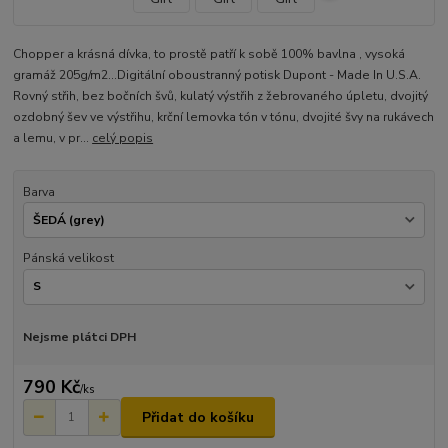
Chopper a krásná dívka, to prostě patří k sobě 100% bavlna , vysoká
gramáž 205g/m2...Digitální oboustranný potisk Dupont - Made In U.S.A.
Rovný střih, bez bočních švů, kulatý výstřih z žebrovaného úpletu, dvojitý
ozdobný šev ve výstřihu, krční lemovka tón v tónu, dvojité švy na rukávech
a lemu, v pr...
celý popis
Barva
Pánská velikost
Nejsme plátci DPH
790 Kč
/
ks
Přidat do košíku