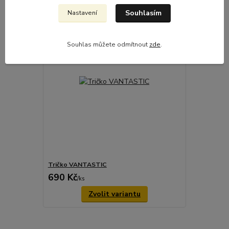
Souhlasím
Nastavení
Novinka
Souhlas můžete odmítnout
zde
.
Tričko VANTASTIC
690 Kč
/
ks
Zvolit variantu