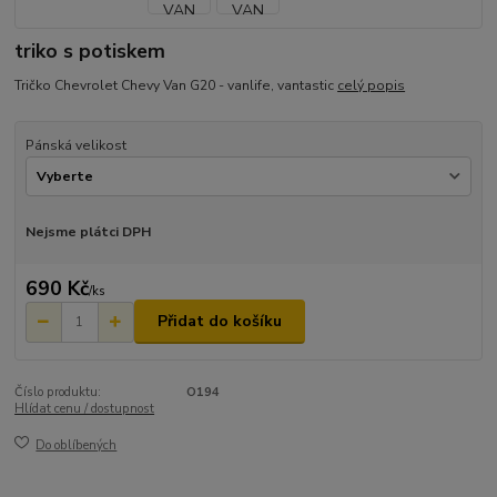
triko s potiskem
Tričko Chevrolet Chevy Van G20 - vanlife, vantastic
celý popis
Pánská velikost
Nejsme plátci DPH
690 Kč
/
ks
Přidat do košíku
Číslo produktu:
O194
Hlídat cenu / dostupnost
Do oblíbených