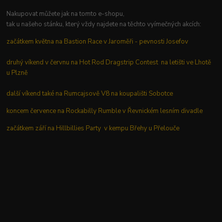
Nakupovat můžete jak na tomto e-shopu,
tak u našeho stánku, který vždy najdete na těchto vyímečných akcích:
začátkem května na Bastion Race v Jaroměři - pevnosti Josefov
druhý víkend v červnu na Hot Rod Dragstrip Contest na letišti ve Lhotě
u Plzně
další víkend také na Rumcajsově V8 na koupališti Sobotce
koncem července na Rockabilly Rumble v Řevnickém lesním divadle
začátkem září na Hillbillies Party v kempu Břehy u Přelouče