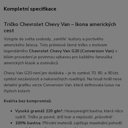
Kompletní specifikace
Tričko Chevrolet Chevy Van – Ikona amerických
cest
Vstupte do světa svobody, „vanlife“ kultury a poctivého
amerického železa. Toto prémiové černé tričko s motivem
legendárního
Chevrolet Chevy Van G20 (Conversion Van)
v
bílém provedení je povinnou výbavou pro každého fanouška
amerických klasik a osmiválců.
Chevy Van G20 není jen dodávka – je to symbol 70. 80. a 90.let,
symbol nezávislosti a nekonečných roadtripů. Na hrudi hrdě nese
detailní grafiku verze Conversion Van, která definovala luxus na
čtyřech kolech.
Kvalita bez kompromisů:
Vysoká gramáž 220 g/m²:
Heavyweight bavlna, která něco
vydrží. Tričko je pevné, drží tvar a nepůsobí „průsvitně“.
100% bavlna:
Přírodní materiál zajišťuje maximální pohodlí