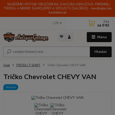
NABÍZÍME I POTISK OBLEČENÍ NA ZAKÁZKU (SRAZOVÁ, FIREMNÍ
TRIČKA A MIKINY, SAMOLEPKY A SPOUSTU DALŠÍHO) - neváhejte nás
kontaktovat
0
ks
CZK
za
0 Kč
Menu
Hledat
Úvod
TRIČKA / T-SHIRT
Tričko Chevrolet CHEVY VAN
Tričko Chevrolet CHEVY VAN
Novinka