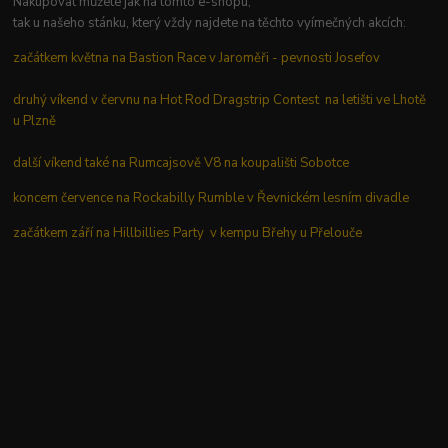
Nakupovat můžete jak na tomto e-shopu,
tak u našeho stánku, který vždy najdete na těchto vyímečných akcích:
začátkem května na Bastion Race v Jaroměři - pevnosti Josefov
druhý víkend v červnu na Hot Rod Dragstrip Contest na letišti ve Lhotě
u Plzně
další víkend také na Rumcajsově V8 na koupališti Sobotce
koncem července na Rockabilly Rumble v Řevnickém lesním divadle
začátkem září na Hillbillies Party v kempu Břehy u Přelouče