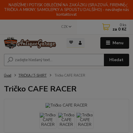
NABÍZÍME I POTISK OBLEČENÍ NA ZAKÁZKU (SRAZOVÁ, FIREMNÍ
TRIČKA A MIKINY, SAMOLEPKY A SPOUSTU DALŠÍHO) - neváhejte nás
kontaktovat
0
ks
CZK
za
0 Kč
Menu
Hledat
Úvod
TRIČKA / T-SHIRT
Tričko CAFE RACER
Tričko CAFE RACER