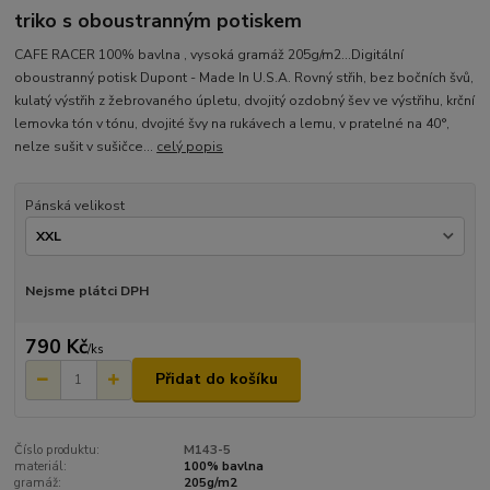
triko s oboustranným potiskem
CAFE RACER 100% bavlna , vysoká gramáž 205g/m2...Digitální
oboustranný potisk Dupont - Made In U.S.A. Rovný střih, bez bočních švů,
kulatý výstřih z žebrovaného úpletu, dvojitý ozdobný šev ve výstřihu, krční
lemovka tón v tónu, dvojité švy na rukávech a lemu, v pratelné na 40°,
nelze sušit v sušičce...
celý popis
Pánská velikost
Nejsme plátci DPH
790 Kč
/
ks
Přidat do košíku
Číslo produktu:
M143-5
materiál:
100% bavlna
gramáž:
205g/m2