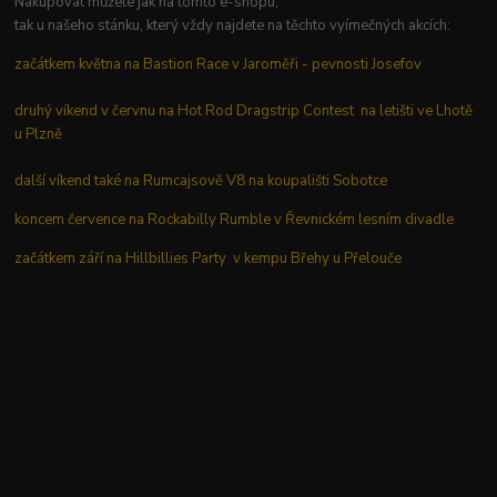
Nakupovat můžete jak na tomto e-shopu,
tak u našeho stánku, který vždy najdete na těchto vyímečných akcích:
začátkem května na Bastion Race v Jaroměři - pevnosti Josefov
druhý víkend v červnu na Hot Rod Dragstrip Contest na letišti ve Lhotě
u Plzně
další víkend také na Rumcajsově V8 na koupališti Sobotce
koncem července na Rockabilly Rumble v Řevnickém lesním divadle
začátkem září na Hillbillies Party v kempu Břehy u Přelouče