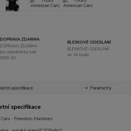
DOPRAVA ZDARMA
BLESKOVÉ ODESLÁNÍ
DOPRAVA ZDARMA
BLESKOVÉ ODESLÁNÍ
pro objednávky nad
do 24 hodin
2000,-Kč
etní specifikace
Parametry
tní specifikace
 Cars - Freedom Machines
lna , vysoká gramáž 205g/m2...