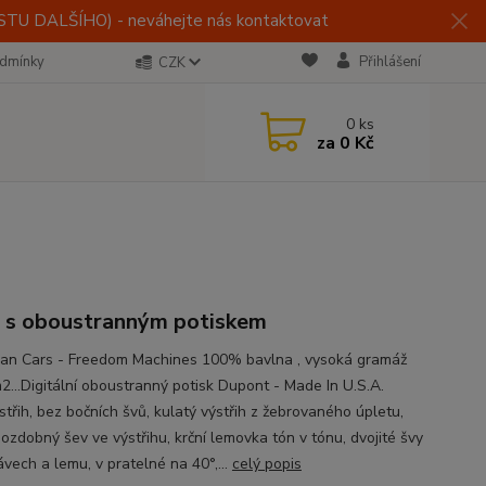
U DALŠÍHO) - neváhejte nás kontaktovat
dmínky
Přihlášení
CZK
0
ks
za
0 Kč
o s oboustranným potiskem
an Cars - Freedom Machines 100% bavlna , vysoká gramáž
2...Digitální oboustranný potisk Dupont - Made In U.S.A.
střih, bez bočních švů, kulatý výstřih z žebrovaného úpletu,
 ozdobný šev ve výstřihu, krční lemovka tón v tónu, dvojité švy
ávech a lemu, v pratelné na 40°,...
celý popis