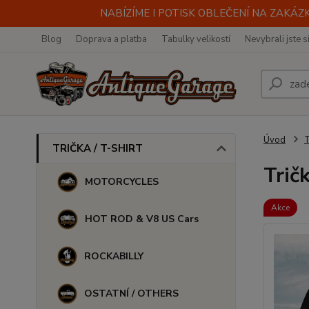
NABÍZÍME I POTISK OBLEČENÍ NA ZAKÁZKU
Blog
Doprava a platba
Tabulky velikostí
Nevybrali jste s
Úvod
TRIČKA / T-SHIRT
Trič
MOTORCYCLES
Akce
HOT ROD & V8 US Cars
ROCKABILLY
OSTATNÍ / OTHERS