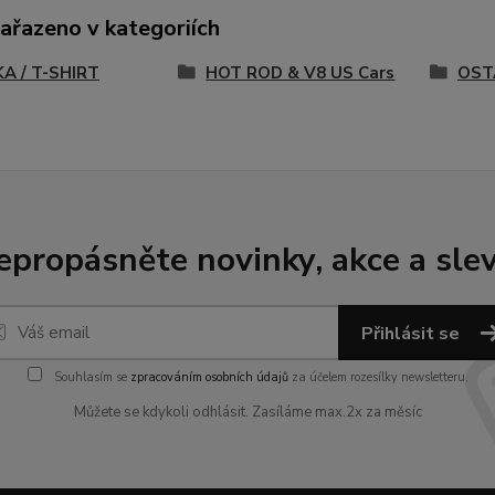
zařazeno v kategoriích
A / T-SHIRT
HOT ROD & V8 US Cars
OST
epropásněte novinky, akce a slev
Přihlásit se
Souhlasím se
zpracováním osobních údajů
za účelem rozesílky newsletteru.
Můžete se kdykoli odhlásit. Zasíláme max.2x za měsíc