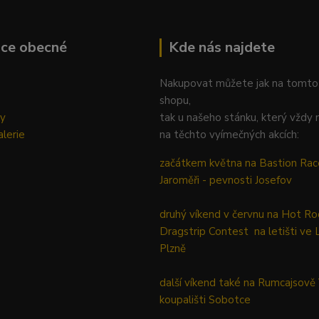
ace obecné
Kde nás najdete
Nakupovat můžete jak na tomto
shopu,
ky
tak u našeho stánku, který vždy 
lerie
na těchto vyímečných akcích:
začátkem května na Bastion Rac
Jaroměři - pevnosti Josefov
druhý víkend v červnu na Hot Ro
Dragstrip Contest na letišti ve 
Plzně
další víkend také na Rumcajsově
koupališti Sobotce