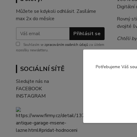
Digitální
Můžete se kdykoli odhlásit. Zasíláme
max 2x do měsíce
Rovný stř
dvojité š
Přihlásit se
Chtěli by
Souhlasím se
zpracováním osobních údajů
za účelem
rozesílky newsletteru.
Potřebujeme Váš
sou
SOCIÁLNÍ SÍTĚ
Param
Sledujte nás na
materi
FACEBOOK
INSTAGRAM
gramá