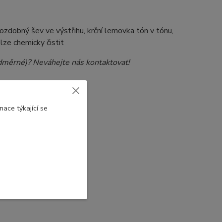
 ozdobný šev ve výstřihu, krční lemovka tón v tónu,
elze chemicky čistit
nadměrné)? Neváhejte nás kontaktovat!
ace týkající se