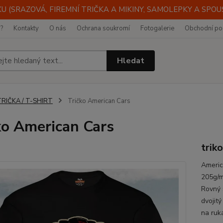
 (SRAZOVÁ, FIREMNÍ TRIČKA A MIKINY, SAMOLEPKY A SPOUST
i?
Kontakty
O nás
Ochrana soukromí
Fotogalerie
Obchodní po
Hledat
TRIČKA / T-SHIRT
Tričko American Cars
ko American Cars
trik
Americ
205g/m
Rovný 
dvojitý
na ruk