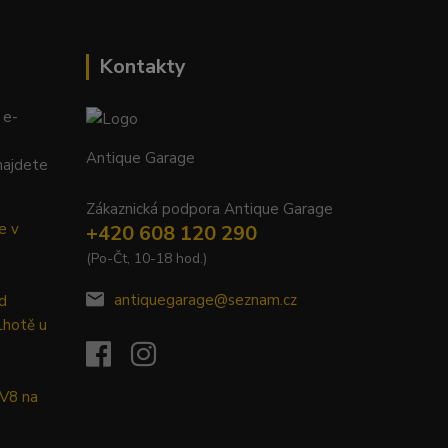
Kontakty
 e-
Antique Garage
najdete
Zákaznická podpora Antique Garage
e v
+420 608 120 290
(Po-Čt, 10-18 hod.)
antiquegarage@seznam.cz
d
Lhotě u
 V8 na