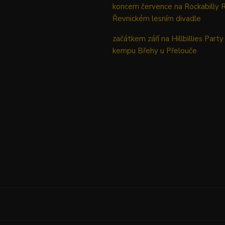
koncem července na Rockabilly 
Řevnickém lesním divadle
začátkem září na Hillbillies Party
kempu Břehy u Přelouče
Upravit sběr cookies.