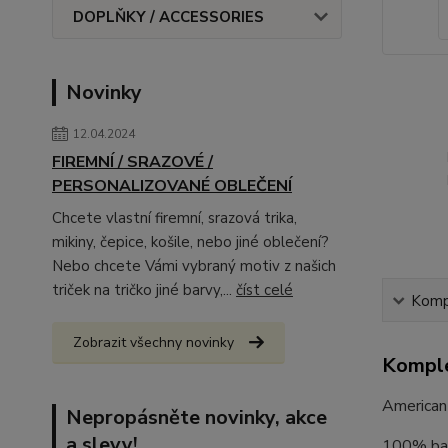
DOPLŇKY / ACCESSORIES
Novinky
12.04.2024
FIREMNÍ / SRAZOVÉ /
PERSONALIZOVANÉ OBLEČENÍ
Chcete vlastní firemní, srazová trika,
mikiny, čepice, košile, nebo jiné oblečení?
Nebo chcete Vámi vybraný motiv z našich
triček na tričko jiné barvy,...
číst celé
Kompl
Zobrazit všechny novinky
Komple
American
Nepropásněte novinky, akce
a slevy!
100% bav