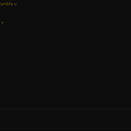
Rumble v
 v