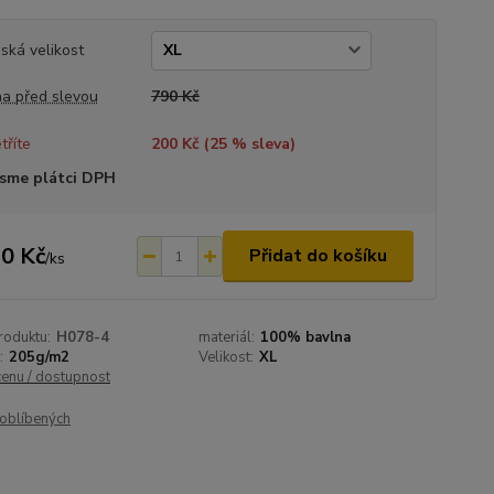
ská velikost
a před slevou
790 Kč
tříte
200 Kč (
25
% sleva)
sme plátci DPH
0 Kč
Přidat do košíku
/
ks
roduktu:
H078-4
materiál:
100% bavlna
:
205g/m2
Velikost:
XL
cenu / dostupnost
oblíbených