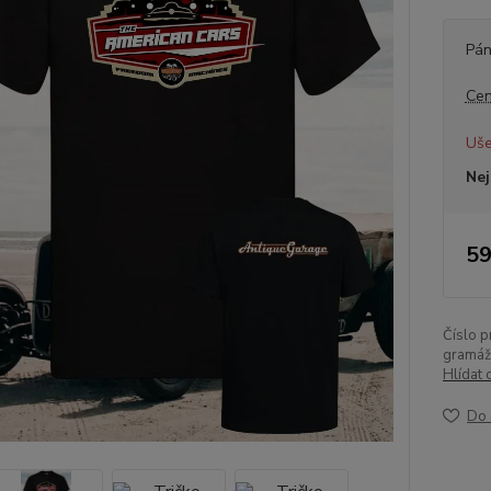
Pán
Cen
Uše
Nej
59
Číslo p
gramáž
Hlídat 
Do 