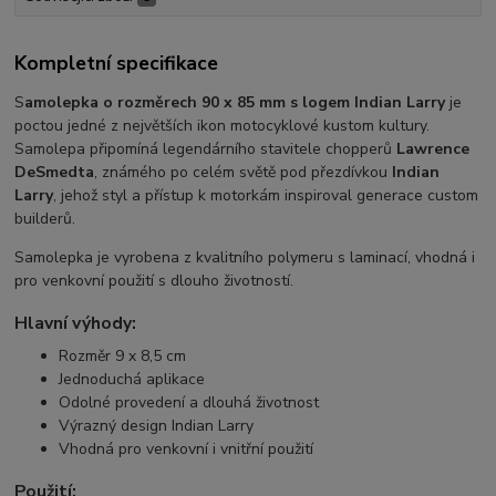
Kompletní specifikace
S
amolepka o rozměrech 90 x 85 mm s logem Indian Larry
je
poctou jedné z největších ikon motocyklové kustom kultury.
Samolepa připomíná legendárního stavitele chopperů
Lawrence
DeSmedta
, známého po celém světě pod přezdívkou
Indian
Larry
, jehož styl a přístup k motorkám inspiroval generace custom
builderů.
Samolepka je vyrobena z kvalitního polymeru s laminací, vhodná i
pro venkovní použití s dlouho životností.
Hlavní výhody:
Rozměr 9 x 8,5 cm
Jednoduchá aplikace
Odolné provedení a dlouhá životnost
Výrazný design Indian Larry
Vhodná pro venkovní i vnitřní použití
Použití: