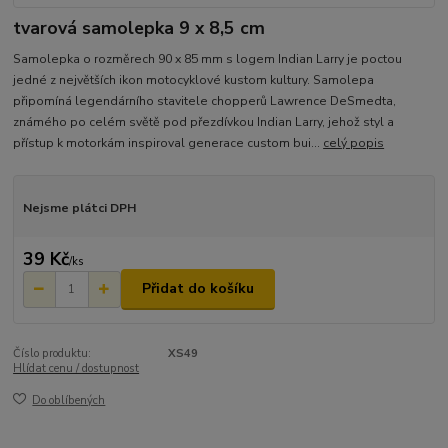
tvarová samolepka 9 x 8,5 cm
Samolepka o rozměrech 90 x 85 mm s logem Indian Larry je poctou
jedné z největších ikon motocyklové kustom kultury. Samolepa
připomíná legendárního stavitele chopperů Lawrence DeSmedta,
známého po celém světě pod přezdívkou Indian Larry, jehož styl a
přístup k motorkám inspiroval generace custom bui...
celý popis
Nejsme plátci DPH
39 Kč
/
ks
Přidat do košíku
Číslo produktu:
XS49
Hlídat cenu / dostupnost
Do oblíbených