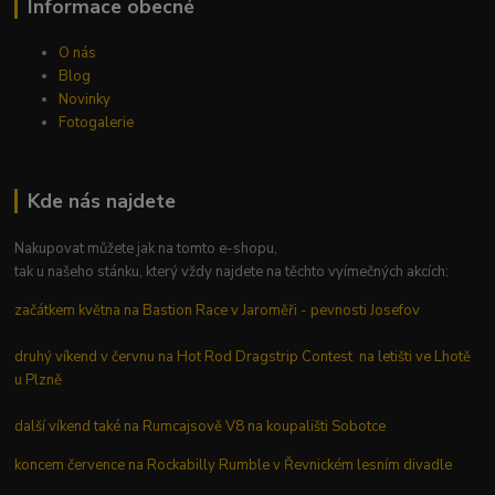
Informace obecné
O nás
Blog
Novinky
Fotogalerie
Kde nás najdete
Nakupovat můžete jak na tomto e-shopu,
tak u našeho stánku, který vždy najdete na těchto vyímečných akcích:
začátkem května na Bastion Race v Jaroměři - pevnosti Josefov
druhý víkend v červnu na Hot Rod Dragstrip Contest na letišti ve Lhotě
u Plzně
další víkend také na Rumcajsově V8 na koupališti Sobotce
koncem července na Rockabilly Rumble v Řevnickém lesním divadle