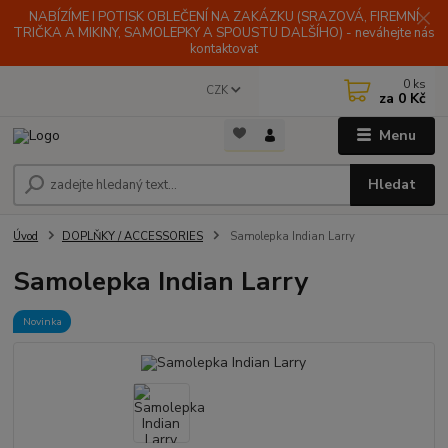
NABÍZÍME I POTISK OBLEČENÍ NA ZAKÁZKU (SRAZOVÁ, FIREMNÍ
TRIČKA A MIKINY, SAMOLEPKY A SPOUSTU DALŠÍHO) - neváhejte nás
kontaktovat
0
ks
CZK
za
0 Kč
Menu
Hledat
Úvod
DOPLŇKY / ACCESSORIES
Samolepka Indian Larry
Samolepka Indian Larry
Novinka