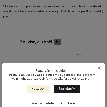
Skvěle se hodí pro úpravu a personalizaci osobních věcí, motorek
a aut, garážová vrata nebo jako originální detail na jakýkoli hladký
povrch.
Související zboží
5
Používáme cookies
Potřebujeme Váš
souhlas
s použitím souborů cookies, abychom
Vám mohli zobrazovat informace týkající se Vašich zájmů.
Souhlasím
Nastavení
Souhlas můžete odmítnout
zde
.