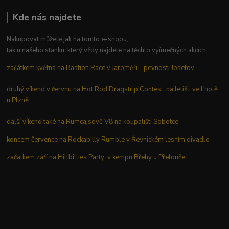
Kde nás najdete
Nakupovat můžete jak na tomto e-shopu,
tak u našeho stánku, který vždy najdete na těchto vyímečných akcích:
začátkem května na Bastion Race v Jaroměři - pevnosti Josefov
druhý víkend v červnu na Hot Rod Dragstrip Contest na letišti ve Lhotě
u Plzně
další víkend také na Rumcajsově V8 na koupališti Sobotce
koncem července na Rockabilly Rumble v Řevnickém lesním divadle
začátkem září na Hillbillies Party v kempu Břehy u Přelouče