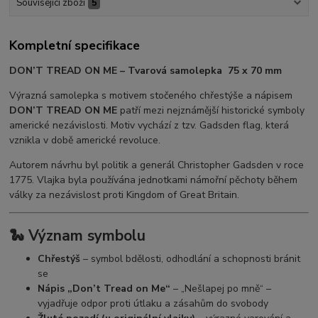
Související zboží
5
Kompletní specifikace
DON’T TREAD ON ME – Tvarová samolepka 75 x 70 mm
Výrazná samolepka s motivem stočeného chřestýše a nápisem
DON’T TREAD ON ME
patří mezi nejznámější historické symboly
americké nezávislosti. Motiv vychází z tzv.
Gadsden flag
, která
vznikla v době americké revoluce.
Autorem návrhu byl politik a generál
Christopher Gadsden
v roce
1775. Vlajka byla používána jednotkami námořní pěchoty během
války za nezávislost proti
Kingdom of Great Britain
.
🐍 Význam symbolu
Chřestýš
– symbol bdělosti, odhodlání a schopnosti bránit
se
Nápis „Don’t Tread on Me“
– „Nešlapej po mně“ –
vyjadřuje odpor proti útlaku a zásahům do svobody