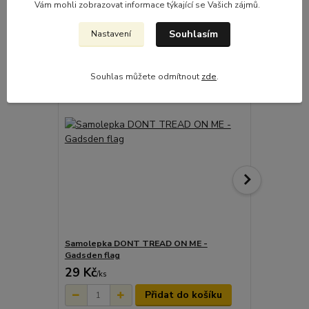
Související zboží
5
Vám mohli zobrazovat informace týkající se Vašich zájmů.
Souhlasím
Nastavení
Novinka
Novinka
Souhlas můžete odmítnout
zde
.
Samolepka DONT TREAD ON ME -
Nášivka DO
Gadsden flag
flag
29 Kč
119 Kč
/
ks
/
ks
Přidat do košíku