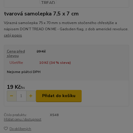
tvarová samolepka 7,5 x 7 cm
Výrazná samolepka 75 x 70 mm s motivem stočeného chřestýše a
nápisem DON’T TREAD ON ME - Gadsden flag, z dob americké revoluce.
celý popis
Cena před
29 Kč
slevou
Ušetříte
10 Kč (
34
% sleva)
Nejsme plátci DPH
19 Kč
/
ks
Přidat do košíku
Číslo produktu:
XS48
Hlídat cenu / dostupnost
Do oblíbených