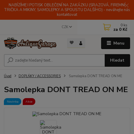
NABÍZÍME I POTISK OBLEČENÍ NA ZAKÁZKU (SRAZOVÁ, FIREMNÍ
TRIČKA A MIKINY, SAMOLEPKY A SPOUSTU DALŠÍHO) - neváhejte nás
kontaktovat
0
ks
CZK
za
0 Kč
Menu
Hledat
Úvod
DOPLŇKY / ACCESSORIES
Samolepka DONT TREAD ON ME
Samolepka DONT TREAD ON ME
Novinka
Akce