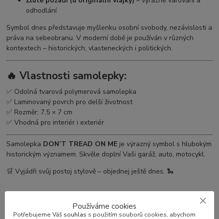
Žluté pozadí (u originální vlajky)
– výrazné varování a
odhodlání
Symbol dnes představuje myšlenku osobní svobody, nezávislosti a
práva na sebeobranu. V moderní době je používán v různých
kontextech – historických, vlasteneckých i politických.
🔥 Vlastnosti samolepky:
✅ Odolná tvarová polymerová samolepka
✅ Laminovaný povrch pro delší životnost
✅ Rozměr: 7,5 × 7 cm
✅ Vhodná pro interiér i exteriér
Samolepka
DON’T TREAD ON ME
je výrazný symbol s hlubokým
historickým významem. Skvěle doplní Vaši garáž, auto, motocykl.
🛒 Vyjádři svůj postoj stylově – objednej ještě dnes. 🐍
Používáme cookies
Potřebujeme Váš
souhlas
s použitím souborů cookies, abychom