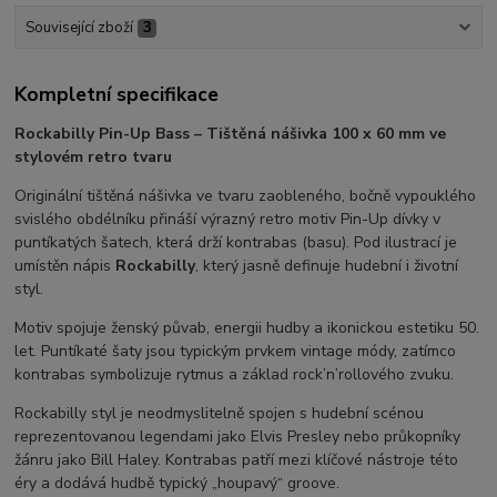
Související zboží
3
Kompletní specifikace
Rockabilly Pin-Up Bass – Tištěná nášivka 100 x 60 mm ve
stylovém retro tvaru
Originální tištěná nášivka ve tvaru zaobleného, bočně vypouklého
svislého obdélníku přináší výrazný retro motiv Pin-Up dívky v
puntíkatých šatech, která drží kontrabas (basu). Pod ilustrací je
umístěn nápis
Rockabilly
, který jasně definuje hudební i životní
styl.
Motiv spojuje ženský půvab, energii hudby a ikonickou estetiku 50.
let. Puntíkaté šaty jsou typickým prvkem vintage módy, zatímco
kontrabas symbolizuje rytmus a základ rock’n’rollového zvuku.
Rockabilly styl je neodmyslitelně spojen s hudební scénou
reprezentovanou legendami jako
Elvis Presley
nebo průkopníky
žánru jako
Bill Haley
. Kontrabas patří mezi klíčové nástroje této
éry a dodává hudbě typický „houpavý“ groove.