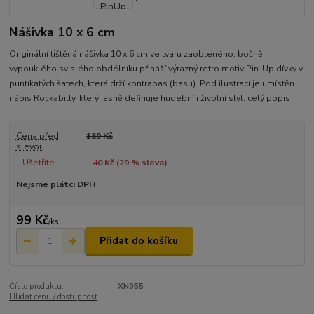
Nášivka 10 x 6 cm
Originální tištěná nášivka 10 x 6 cm ve tvaru zaobleného, bočně
vypouklého svislého obdélníku přináší výrazný retro motiv Pin-Up dívky v
puntíkatých šatech, která drží kontrabas (basu). Pod ilustrací je umístěn
nápis Rockabilly, který jasně definuje hudební i životní styl.
celý popis
Cena před
139 Kč
slevou
Ušetříte
40 Kč (
29
% sleva)
Nejsme plátci DPH
99 Kč
/
ks
Přidat do košíku
Číslo produktu:
XN055
Hlídat cenu / dostupnost