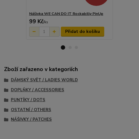
Nášivka WE CAN DO IT Rockabilly PinUp
Nášivka IN
99 Kč
99 Kč
/
ks
/
ks
Přidat do košíku
Zboží zařazeno v kategoriích
DÁMSKÝ SVĚT / LADIES WORLD
DOPLŇKY / ACCESSORIES
PUNTÍKY / DOTS
OSTATNÍ / OTHERS
NÁŠIVKY / PATCHES