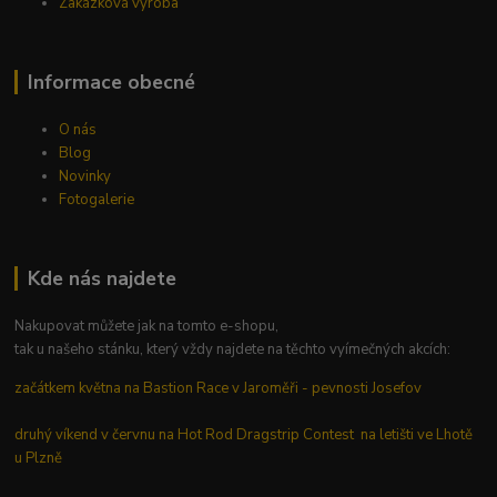
Zakázková výroba
Informace obecné
O nás
Blog
Novinky
Fotogalerie
Kde nás najdete
Nakupovat můžete jak na tomto e-shopu,
tak u našeho stánku, který vždy najdete na těchto vyímečných akcích:
začátkem května na Bastion Race v Jaroměři - pevnosti Josefov
druhý víkend v červnu na Hot Rod Dragstrip Contest na letišti ve Lhotě
u Plzně