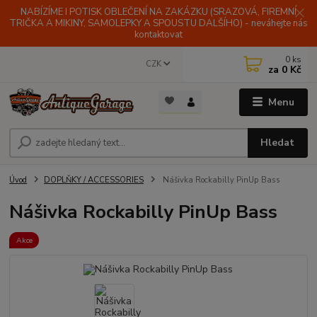
NABÍZÍME I POTISK OBLEČENÍ NA ZAKÁZKU (SRAZOVÁ, FIREMNÍ
TRIČKA A MIKINY, SAMOLEPKY A SPOUSTU DALŠÍHO) - neváhejte nás
kontaktovat
0
ks
CZK
za
0 Kč
Menu
Hledat
Úvod
DOPLŇKY / ACCESSORIES
Nášivka Rockabilly PinUp Bass
Nášivka Rockabilly PinUp Bass
Akce