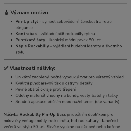
🎸 Význam motivu
Pin-Up styl
– symbol sebevědomí, ženskosti a retro
elegance
Kontrabas
– základní pilíř rockabilly rytmu
Puntíkaté šaty
– ikonický módní prvek 50. let
Nápis Rockabilly
– vyjádření hudební identity a životního
stylu
✅ Vlastnosti nášivky:
Unikátní zaoblený, bočně vypouklý tvar pro výrazný vzhled
Kvalitní plnobarevný tisk s ostrými detaily
Pevně obšité okraje proti třepení
Odolný materiál vhodný na bundy, vesty, batohy i tašky
Snadná aplikace přišitím nebo nažehlením (dle varianty)
Nášivka
Rockabilly Pin-Up Bass
je ideálním doplňkem pro
milovníky vintage módy, rock’n’rollu, hot rod kultury i tanečních
večerů ve stylu 50. let. Skvěle vynikne na džínové nebo kožené