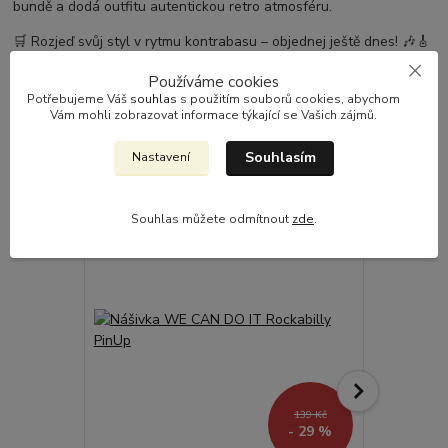
bundě a dodá outfitu autentickou retro atmosféru.
🛒 Rozjeď svůj styl v rytmu kontrabasu – objednej ještě dnes! 🎶🎸
Používáme cookies
Potřebujeme Váš
souhlas
s použitím souborů cookies, abychom
Vám mohli zobrazovat informace týkající se Vašich zájmů.
Související zboží
3
Souhlasím
Nastavení
Akce
Akce
Souhlas můžete odmítnout
zde
.
139 Kč
- 29 %