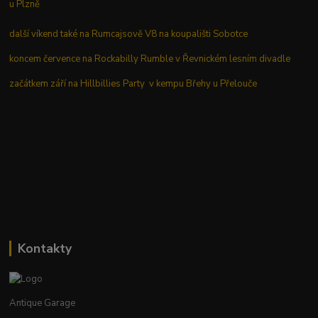
u Plzně
další víkend také na Rumcajsově V8 na koupališti Sobotce
koncem července na Rockabilly Rumble v Řevnickém lesním divadle
začátkem září na Hillbillies Party v kempu Břehy u Přelouče
Kontakty
Antique Garage