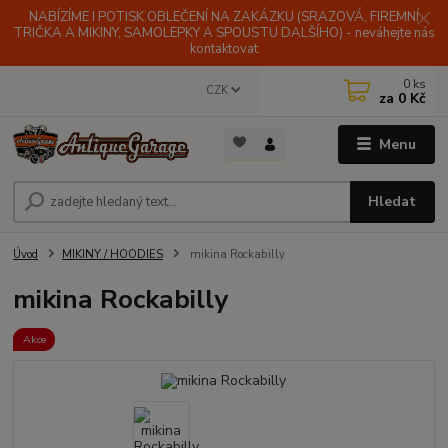
NABÍZÍME I POTISK OBLEČENÍ NA ZAKÁZKU (SRAZOVÁ, FIREMNÍ
TRIČKA A MIKINY, SAMOLEPKY A SPOUSTU DALŠÍHO) - neváhejte nás
kontaktovat
0
ks
CZK
za
0 Kč
Menu
Hledat
Úvod
MIKINY / HOODIES
mikina Rockabilly
mikina Rockabilly
Akce