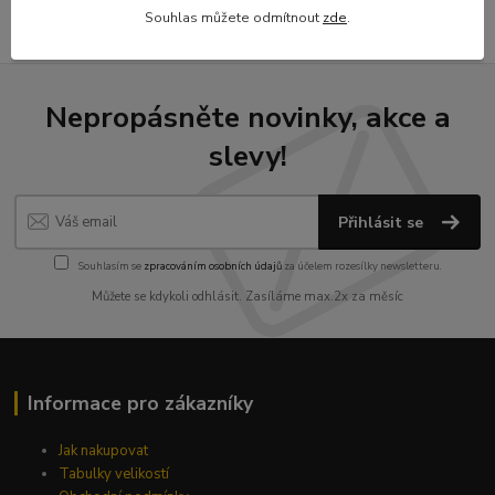
Souhlas můžete odmítnout
zde
.
Nepropásněte novinky, akce a
slevy!
Přihlásit se
Souhlasím se
zpracováním osobních údajů
za účelem rozesílky newsletteru.
Můžete se kdykoli odhlásit. Zasíláme max.2x za měsíc
Informace pro zákazníky
Jak nakupovat
Tabulky velikostí