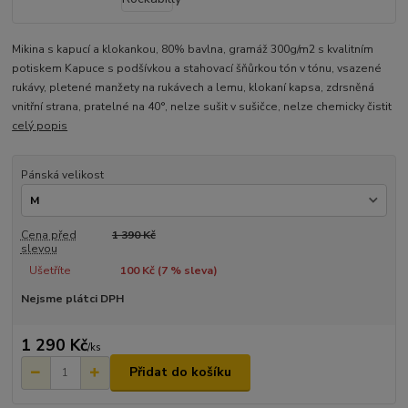
Mikina s kapucí a klokankou, 80% bavlna, gramáž 300g/m2 s kvalitním
potiskem Kapuce s podšívkou a stahovací šňůrkou tón v tónu, vsazené
rukávy, pletené manžety na rukávech a lemu, klokaní kapsa, zdrsněná
vnitřní strana, pratelné na 40°, nelze sušit v sušičce, nelze chemicky čistit
celý popis
Pánská velikost
Cena před
1 390 Kč
slevou
Ušetříte
100 Kč (
7
% sleva)
Nejsme plátci DPH
1 290 Kč
/
ks
Přidat do košíku