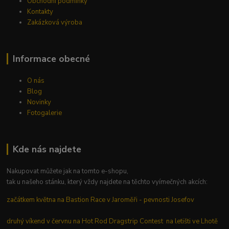
Obchodní podmínky
Kontakty
Zakázková výroba
Informace obecné
O nás
Blog
Novinky
Fotogalerie
Kde nás najdete
Nakupovat můžete jak na tomto e-shopu,
tak u našeho stánku, který vždy najdete na těchto vyímečných akcích:
začátkem května na Bastion Race v Jaroměři - pevnosti Josefov
druhý víkend v červnu na Hot Rod Dragstrip Contest na letišti ve Lhotě