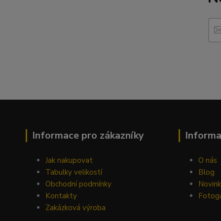
Informace pro zákazníky
Inform
Jak nakupovat
O nás
Tabulky velikostí
Blog
Obchodní podmínky
Novin
Kontakty
Fotoga
Zakázková výroba