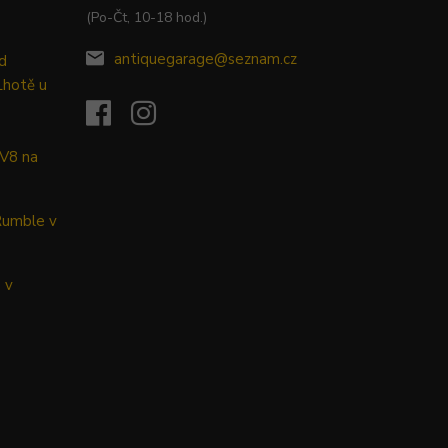
(Po-Čt, 10-18 hod.)
antiquegarage@seznam.cz
d
Lhotě u
 V8 na
Rumble v
 v