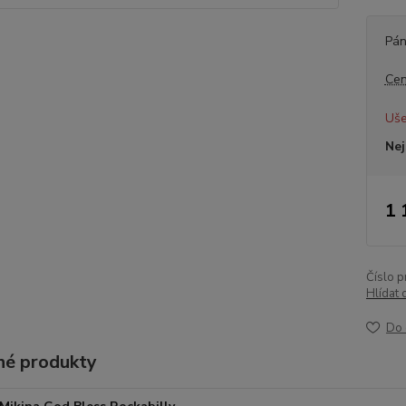
Pán
Cen
Uše
Nej
1 
Číslo p
Hlídat 
Do 
é produkty