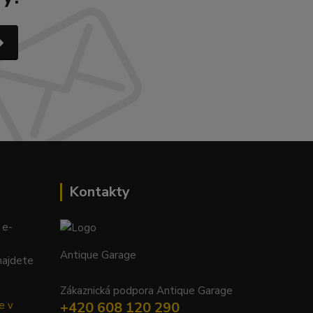
Kontakty
 e-
Antique Garage
najdete
Zákaznická podpora Antique Garage
e v
+420 608 120 290