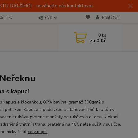
U DALŠÍHO) - neváhejte nás kontaktovat
dmínky
Přihlášení
CZK
0
ks
za
0 Kč
 Neřeknu
na s kapucí
 s kapucí a klokankou, 80% bavlna, gramáž 300g/m2 s
ním potiskem Kapuce s podšívkou a stahovací šňůrkou tón v
vsazené rukávy, pletené manžety na rukávech a lemu, klokaní
zdrsněná vnitřní strana, pratelné na 40°, nelze sušit v sušičce,
chemicky čistit
celý popis