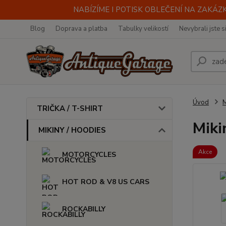
NABÍZÍME I POTISK OBLEČENÍ NA ZAKÁZKU
Blog
Doprava a platba
Tabulky velikostí
Nevybrali jste s
Úvod
M
TRIČKA / T-SHIRT
Miki
MIKINY / HOODIES
Akce
MOTORCYCLES
HOT ROD & V8 US CARS
ROCKABILLY