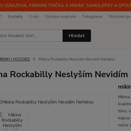
 (SRAZOVÁ, FIREMNÍ TRIČKA A MIKINY, SAMOLEPKY A SPOUST
i?
Kontakty
O nás
Ochrana soukromí
Fotogalerie
Obchodní po
Hledat
IKINY / HOODIES
Mikina Rockabilly Neslyším Nevidím Neřeknu
na Rockabilly Neslyším Nevidím
miki
Mikina
kvalit
tónu, 
kapsa, 
nelze 