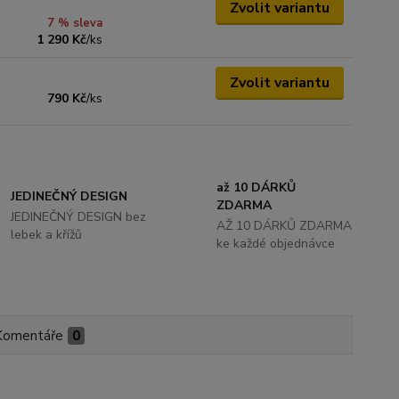
Zvolit variantu
7 % sleva
1 290 Kč
/
ks
Zvolit variantu
790 Kč
/
ks
až 10 DÁRKŮ
JEDINEČNÝ DESIGN
ZDARMA
JEDINEČNÝ DESIGN bez
AŽ 10 DÁRKŮ ZDARMA
lebek a křížů
ke každé objednávce
Komentáře
0