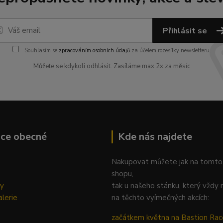
Přihlásit se
Souhlasím se
zpracováním osobních údajů
za účelem rozesílky newsletteru.
Můžete se kdykoli odhlásit. Zasíláme max.2x za měsíc
ace obecné
Kde nás najdete
Nakupovat můžete jak na tomto
shopu,
ky
tak u našeho stánku, který vždy 
lerie
na těchto vyímečných akcích:
začátkem května na Bastion Rac