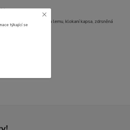
tiskem
ené manžety na rukávech a lemu, klokaní kapsa, zdrsněná
ace týkající se
y!