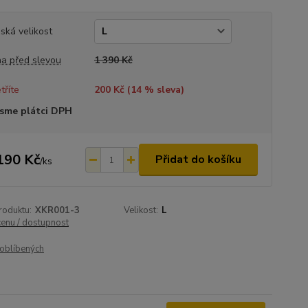
ská velikost
a před slevou
1 390 Kč
tříte
200 Kč (
14
% sleva)
sme plátci DPH
190 Kč
Přidat do košíku
/
ks
roduktu:
XKR001-3
Velikost:
L
cenu / dostupnost
oblíbených