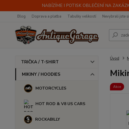
NABÍZÍME I POTISK OBLEČENÍ NA ZAKÁZKU
Blog
Doprava a platba
Tabulky velikostí
Nevybrali jste s
Úvod
M
TRIČKA / T-SHIRT
Mik
MIKINY / HOODIES
Akce
MOTORCYCLES
HOT ROD & V8 US CARS
ROCKABILLY