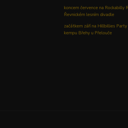
koncem července na Rockabilly 
Řevnickém lesním divadle
začátkem září na Hillbillies Party
kempu Břehy u Přelouče
Upravit sběr cookies.