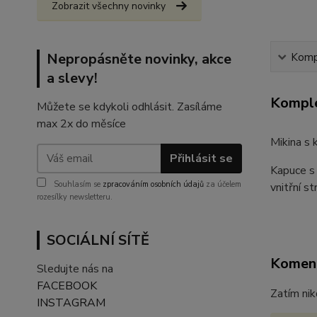
Zobrazit všechny novinky
Nepropásněte novinky, akce
Kompl
a slevy!
Komple
Můžete se kdykoli odhlásit. Zasíláme
max 2x do měsíce
Mikina s
Přihlásit se
Kapuce s 
Souhlasím se
zpracováním osobních údajů
za účelem
vnitřní s
rozesílky newsletteru.
SOCIÁLNÍ SÍTĚ
Komen
Sledujte nás na
FACEBOOK
Zatím nik
INSTAGRAM