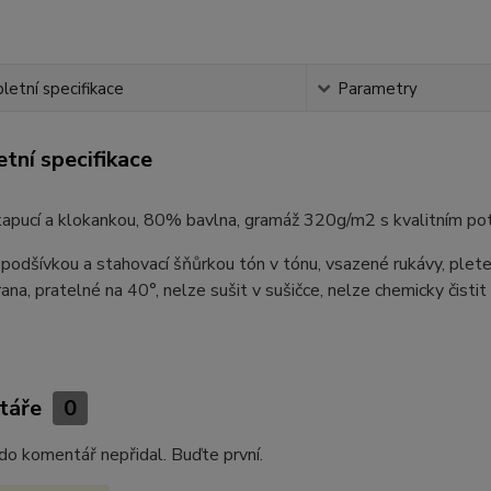
etní specifikace
Parametry
tní specifikace
 kapucí a klokankou, 80% bavlna, gramáž 320g/m2 s kvalitním po
podšívkou a stahovací šňůrkou tón v tónu, vsazené rukávy, plet
trana, pratelné na 40°, nelze sušit v sušičce, nelze chemicky čistit
táře
0
do komentář nepřidal. Buďte první.