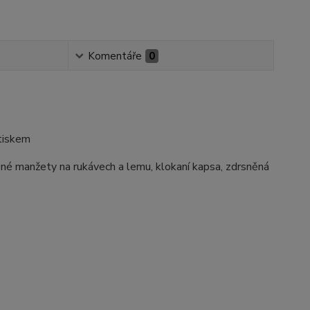
Komentáře
0
tiskem
ené manžety na rukávech a lemu, klokaní kapsa, zdrsněná