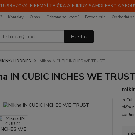
 (SRAZOVÁ, FIREMNÍ TRIČKA A MIKINY, SAMOLEPKY A SPOUST
i?
Kontakty
O nás
Ochrana soukromí
Fotogalerie
Obchodní po
Hledat
IKINY / HOODIES
Mikina IN CUBIC INCHES WE TRUST
ina IN CUBIC INCHES WE TRUS
miki
In Cubi
ničím 
centim
Pán