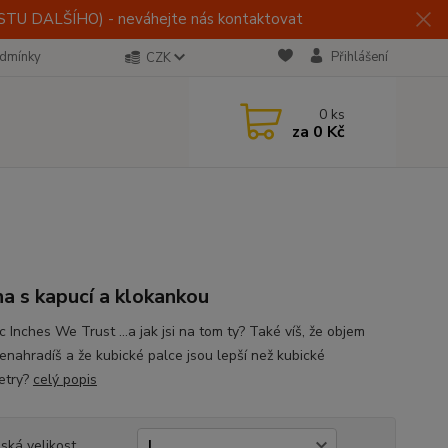
U DALŠÍHO) - neváhejte nás kontaktovat
dmínky
Přihlášení
CZK
0
ks
za
0 Kč
T
na s kapucí a klokankou
c Inches We Trust ...a jak jsi na tom ty? Také víš, že objem
nenahradíš a že kubické palce jsou lepší než kubické
etry?
celý popis
ská velikost