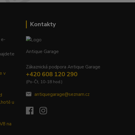
Kontakty
 e-
Antique Garage
najdete
Zákaznická podpora Antique Garage
e v
+420 608 120 290
(Po-Čt, 10-18 hod.)
antiquegarage@seznam.cz
d
Lhotě u
 V8 na