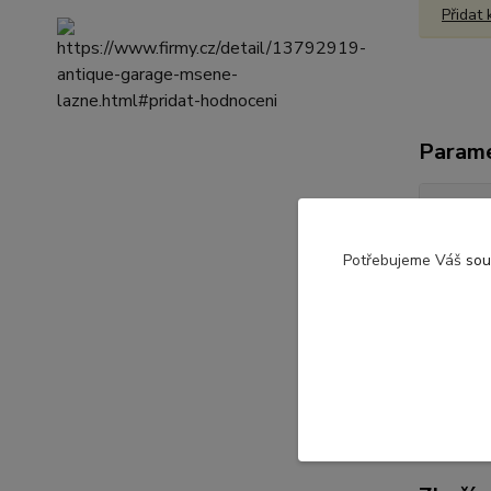
Přidat
Param
materi
gramá
Potřebujeme Váš
sou