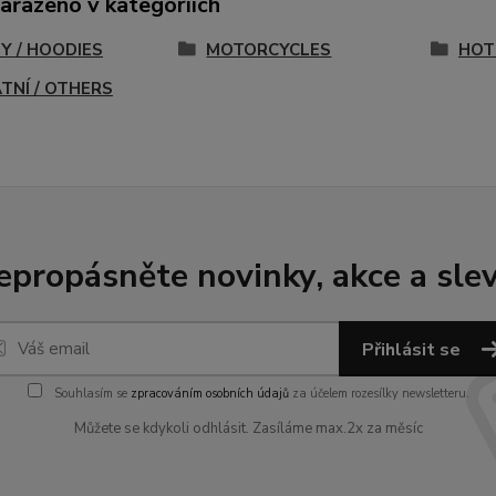
zařazeno v kategoriích
NY / HOODIES
MOTORCYCLES
HOT
TNÍ / OTHERS
epropásněte novinky, akce a slev
Přihlásit se
Souhlasím se
zpracováním osobních údajů
za účelem rozesílky newsletteru.
Můžete se kdykoli odhlásit. Zasíláme max.2x za měsíc