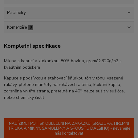
Parametry
Komentáře
0
Kompletní specifikace
Mikina s kapucí a klokankou, 80% bavlna, gramáž 320g/m2 s
kvalitním potiskem
Kapuce s podšívkou a stahovací šňůrkou tón v tónu, vsazené
rukávy, pletené manžety na rukávech a lemu, klokaní kapsa,
zdrsněná vnitřní strana, pratelné na 40°, nelze sušit v sušičce,
nelze chemicky čistit
NABÍZÍME I POTISK OBLEČENÍ NA ZAKÁZKU (SRAZOVÁ, FIREMNÍ
TRIČKA A MIKINY, SAMOLEPKY A SPOUSTU DALŠÍHO) - neváhejte
nás kontaktovat