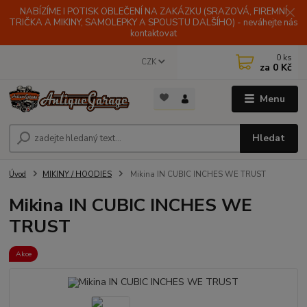
NABÍZÍME I POTISK OBLEČENÍ NA ZAKÁZKU (SRAZOVÁ, FIREMNÍ
TRIČKA A MIKINY, SAMOLEPKY A SPOUSTU DALŠÍHO) - neváhejte nás
kontaktovat
0
ks
CZK
za
0 Kč
Menu
Hledat
Úvod
MIKINY / HOODIES
Mikina IN CUBIC INCHES WE TRUST
Mikina IN CUBIC INCHES WE
TRUST
Akce