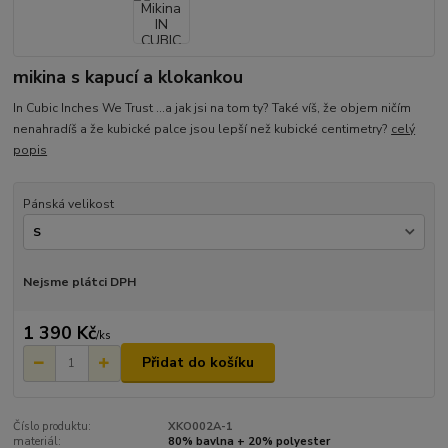
mikina s kapucí a klokankou
In Cubic Inches We Trust ...a jak jsi na tom ty? Také víš, že objem ničím
nenahradíš a že kubické palce jsou lepší než kubické centimetry?
celý
popis
Pánská velikost
Nejsme plátci DPH
1 390 Kč
/
ks
Přidat do košíku
Číslo produktu:
XKO002A-1
materiál:
80% bavlna + 20% polyester