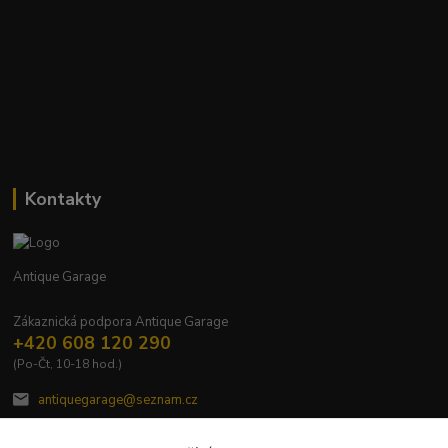
Kontakty
Antique Garage
Zákaznická podpora Antique Garage
+420 608 120 290
(Po-Čt, 10-18 hod.)
antiquegarage@seznam.cz