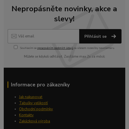
Nepropásněte novinky, akce a
slevy!
Přihlásit se
Souhlasím se
zpracováním osobních údajů
za účelem rozesílky newsletteru.
Můžete se kdykoli odhlásit. Zasíláme max.2x za měsíc
Informace pro zákazníky
Jak nakupovat
Tabulky velikostí
Obchodní podmínky
Kontakty
Zakázková výroba