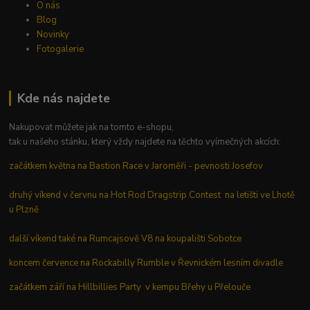
O nás
Blog
Novinky
Fotogalerie
Kde nás najdete
Nakupovat můžete jak na tomto e-shopu,
tak u našeho stánku, který vždy najdete na těchto vyímečných akcích:
začátkem května na Bastion Race v Jaroměři - pevnosti Josefov
druhý víkend v červnu na Hot Rod Dragstrip Contest na letišti ve Lhotě
u Plzně
další víkend také na Rumcajsově V8 na koupališti Sobotce
koncem července na Rockabilly Rumble v Řevnickém lesním divadle
začátkem září na Hillbillies Party v kempu Břehy u Přelouče