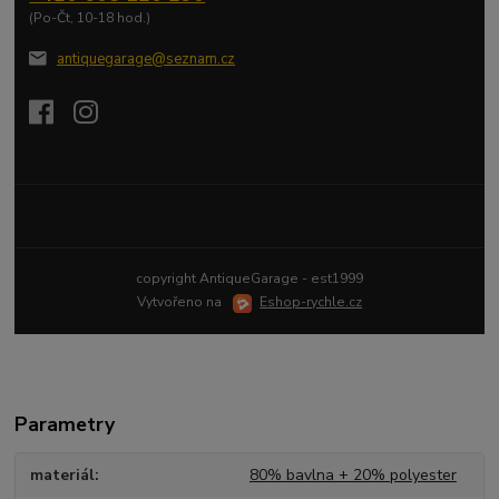
(Po-Čt, 10-18 hod.)
antiquegarage@seznam.cz
Upravit sběr cookies.
copyright AntiqueGarage - est1999
Vytvořeno na
Eshop-rychle.cz
Parametry
materiál
80% bavlna + 20% polyester