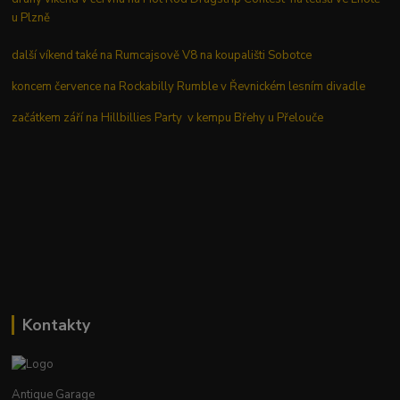
u Plzně
další víkend také na Rumcajsově V8 na koupališti Sobotce
koncem července na Rockabilly Rumble v Řevnickém lesním divadle
začátkem září na Hillbillies Party v kempu Břehy u Přelouče
Kontakty
Antique Garage