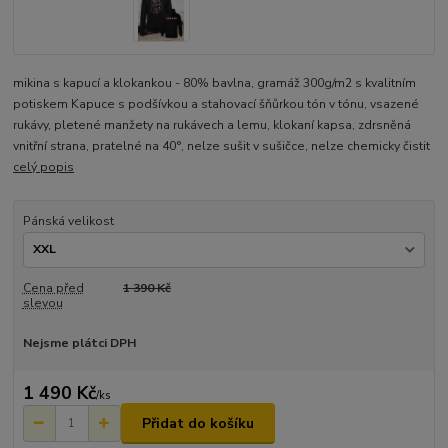
mikina s kapucí a klokankou - 80% bavlna, gramáž 300g/m2 s kvalitním
potiskem Kapuce s podšívkou a stahovací šňůrkou tón v tónu, vsazené
rukávy, pletené manžety na rukávech a lemu, klokaní kapsa, zdrsněná
vnitřní strana, pratelné na 40°, nelze sušit v sušičce, nelze chemicky čistit
celý popis
Pánská velikost
Cena před
1 390 Kč
slevou
Nejsme plátci DPH
1 490 Kč
/
ks
Přidat do košíku