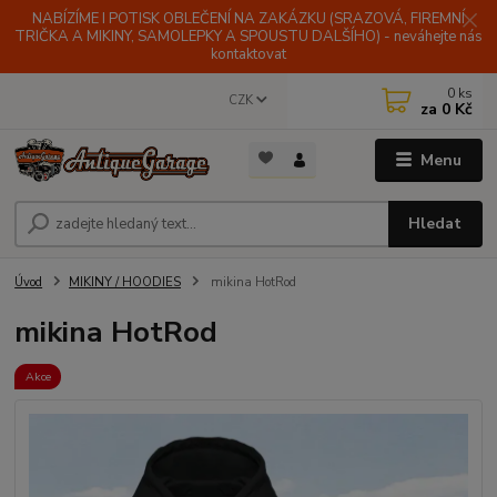
NABÍZÍME I POTISK OBLEČENÍ NA ZAKÁZKU (SRAZOVÁ, FIREMNÍ
TRIČKA A MIKINY, SAMOLEPKY A SPOUSTU DALŠÍHO) - neváhejte nás
kontaktovat
0
ks
CZK
za
0 Kč
Menu
Hledat
Úvod
MIKINY / HOODIES
mikina HotRod
mikina HotRod
Akce