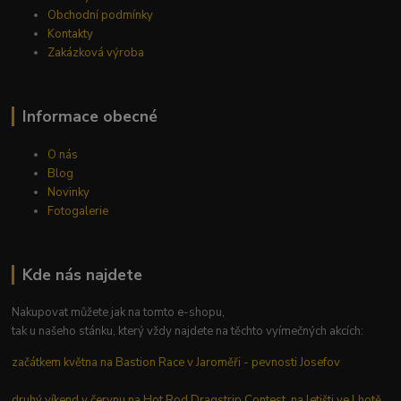
Obchodní podmínky
Kontakty
Zakázková výroba
Informace obecné
O nás
Blog
Novinky
Fotogalerie
Kde nás najdete
Nakupovat můžete jak na tomto e-shopu,
tak u našeho stánku, který vždy najdete na těchto vyímečných akcích:
začátkem května na Bastion Race v Jaroměři - pevnosti Josefov
druhý víkend v červnu na Hot Rod Dragstrip Contest na letišti ve Lhotě