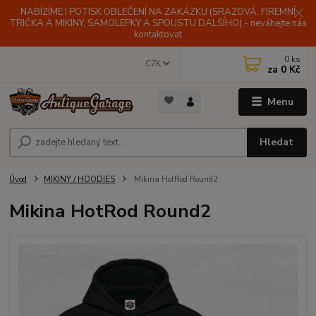
NABÍZÍME I POTISK OBLEČENÍ NA ZAKÁZKU (SRAZOVÁ, FIREMNÍ
TRIČKA A MIKINY, SAMOLEPKY A SPOUSTU DALŠÍHO) - neváhejte nás
kontaktovat
0
ks
CZK
za
0 Kč
Menu
Hledat
Úvod
MIKINY / HOODIES
Mikina HotRod Round2
Mikina HotRod Round2