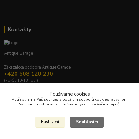
Kontakty
Antique Garage
Zákaznická podpora Antique Garage
+420 608 120 290
(Po-Čt, 10-18 hod.)
antiquegarage@seznam.cz
Používáme cookies
Potřebujeme Váš
souhlas
s použitím souborů cookies, abychom
Vám mohli zobrazovat informace týkající se Vašich zájmů.
Souhlasím
Nastavení
Upravit sběr cookies.