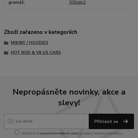
gramáž
300g/m2
Zboží zařazeno v kategoriích
MIKINY / HOODIES
HOT ROD & V8 US CARS
Nepropásněte novinky, akce a
slevy!
Přihlásit se
Souhlasím se
zpracováním osobních údajů
za účelem rozesílky newsletteru.