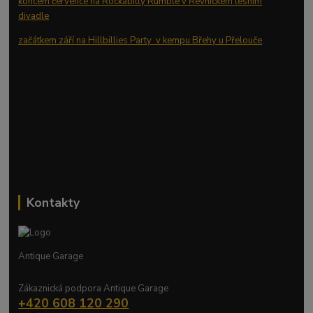
koncem července na Rockabilly Rumble v Řevnickém lesním
divadle
začátkem září na Hillbillies Party v kempu Břehy u Přelouče
Kontakty
Antique Garage
Zákaznická podpora Antique Garage
+420 608 120 290