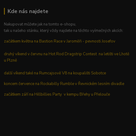
Kde nás najdete
Nakupovat můžete jak na tomto e-shopu,
tak u našeho stánku, který vždy najdete na těchto vyímečných akcích:
začátkem května na Bastion Race v Jaroměři - pevnosti Josefov
druhý víkend v červnu na Hot Rod Dragstrip Contest na letišti ve Lhotě
u Plzně
další víkend také na Rumcajsově V8 na koupališti Sobotce
koncem července na Rockabilly Rumble v Řevnickém lesním divadle
začátkem září na Hillbillies Party v kempu Břehy u Přelouče