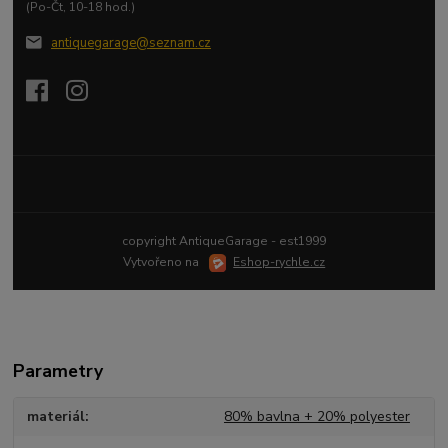
(Po-Čt, 10-18 hod.)
antiquegarage@seznam.cz
Upravit sběr cookies.
copyright AntiqueGarage - est1999
Vytvořeno na
Eshop-rychle.cz
Parametry
materiál
80% bavlna + 20% polyester