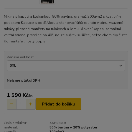
Mikina s kapucí a klokankou, 80% bavlna, gramáž 300g/m2 s kvalitním
potiskem Kapuce s podšívkou a stahovací šňůrkou tón v tónu, vsazené
rukávy, pletené manžety na rukávech a lemu, klokaní kapsa, zdrsněná
vnitřní strana, pratelné na 40°, nelze sušit v sušičce, nelze chemicky čistit
Komentáře ...
celý popis
Pánská velikost
Nejsme plátci DPH
1 590 Kč
/
ks
Přidat do košíku
Číslo produktu:
XKH030-6
materiál:
80% bavlna + 20% polyester
gramáž:
300g/m2