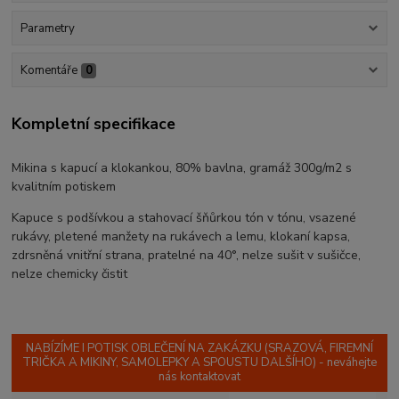
Parametry
Komentáře
0
Kompletní specifikace
Mikina s kapucí a klokankou, 80% bavlna, gramáž 300g/m2 s
kvalitním potiskem
Kapuce s podšívkou a stahovací šňůrkou tón v tónu, vsazené
rukávy, pletené manžety na rukávech a lemu, klokaní kapsa,
zdrsněná vnitřní strana, pratelné na 40°, nelze sušit v sušičce,
nelze chemicky čistit
NABÍZÍME I POTISK OBLEČENÍ NA ZAKÁZKU (SRAZOVÁ, FIREMNÍ
TRIČKA A MIKINY, SAMOLEPKY A SPOUSTU DALŠÍHO) - neváhejte
nás kontaktovat