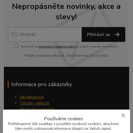
Nepropásněte novinky, akce a
slevy!
Přihlásit se
Souhlasím se
zpracováním osobních údajů
za účelem rozesílky newsletteru.
Můžete se kdykoli odhlásit. Zasíláme max.2x za měsíc
Informace pro zákazníky
Jak nakupovat
Tabulky velikostí
Obchodní podmínky
Kontakty
Používáme cookies
Zakázková výroba
Potřebujeme Váš
souhlas
s použitím souborů cookies, abychom
Vám mohli zobrazovat informace týkající se Vašich zájmů.