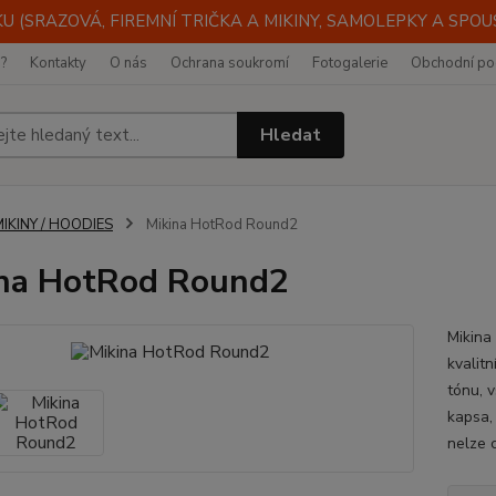
 (SRAZOVÁ, FIREMNÍ TRIČKA A MIKINY, SAMOLEPKY A SPOUST
i?
Kontakty
O nás
Ochrana soukromí
Fotogalerie
Obchodní po
Hledat
IKINY / HOODIES
Mikina HotRod Round2
na HotRod Round2
Mikina
kvalit
tónu, 
kapsa, 
nelze c