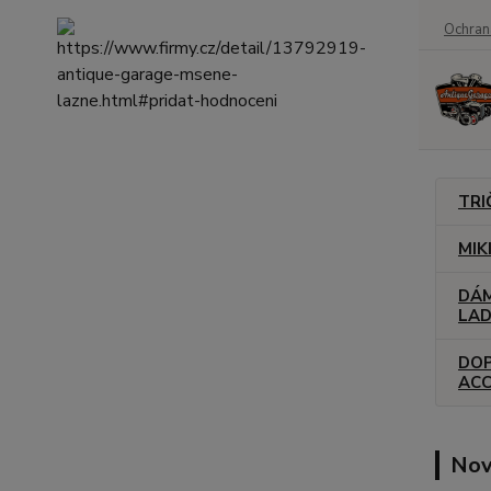
Ochran
TRI
MIK
DÁM
LAD
DOP
ACC
Nov