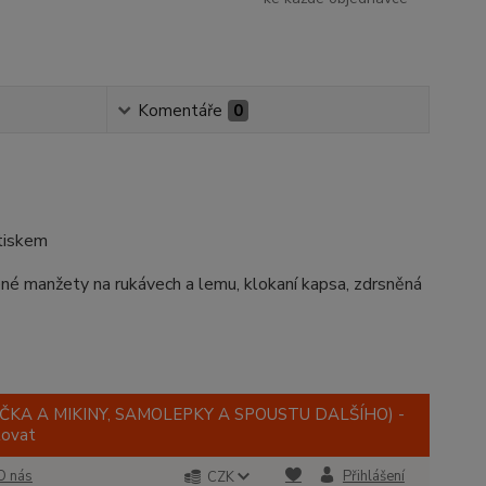
Komentáře
0
tiskem
ené manžety na rukávech a lemu, klokaní kapsa, zdrsněná
IČKA A MIKINY, SAMOLEPKY A SPOUSTU DALŠÍHO) -
tovat
O nás
Přihlášení
CZK