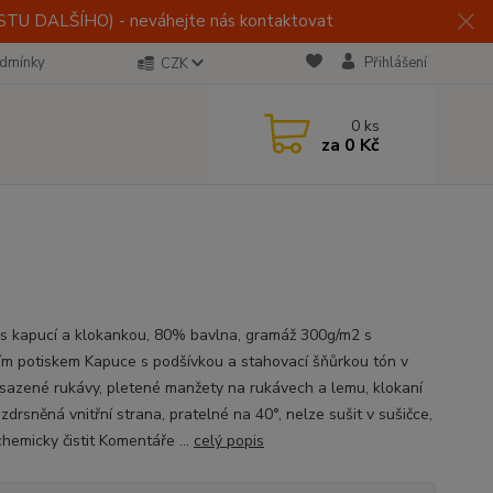
U DALŠÍHO) - neváhejte nás kontaktovat
dmínky
Přihlášení
CZK
0
ks
za
0 Kč
 s kapucí a klokankou, 80% bavlna, gramáž 300g/m2 s
ním potiskem Kapuce s podšívkou a stahovací šňůrkou tón v
vsazené rukávy, pletené manžety na rukávech a lemu, klokaní
zdrsněná vnitřní strana, pratelné na 40°, nelze sušit v sušičce,
hemicky čistit Komentáře ...
celý popis