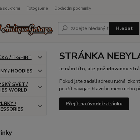
a soukromí
Fotogalerie
Obchodní podmínky
Hledat
STRÁNKA NEBYL
ČKA / T-SHIRT
Je nám líto, ale požadovanou strá
INY / HOODIES
Pokud jste zadali adresu ručně, zkont
SKÝ SVĚT /
použít navigaci hlavního menu nebo př
IES WORLD
LŇKY /
Přejít na úvodní stránku
ESSORIES
inky