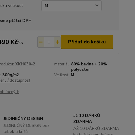
ská velikost
sme plátci DPH
490 Kč
Přidat do košíku
/
ks
roduktu:
XKH030-2
materiál:
80% bavlna + 20%
polyester
:
300g/m2
Velikost:
M
cenu / dostupnost
oblíbených
až 10 DÁRKŮ
JEDINEČNÝ DESIGN
ZDARMA
JEDINEČNÝ DESIGN bez
AŽ 10 DÁRKŮ ZDARMA
lebek a křížů
ke každé objednávce