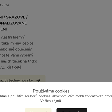
4.2024
Í / SRAZOVÉ /
ONALIZOVANÉ
ENÍ
vlastní firemní,
trika, mikiny, čepice,
 nebo jiné oblečení?
hcete Vámi vybraný
 našich triček na tričko
vy,...
číst celé
azit všechny novinky
Používáme cookies
hlas
s použitím souborů cookies, abychom Vám mohli zobrazovat inform
ropásněte
Vašich zájmů.
nky, akce a