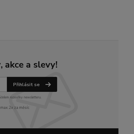
 akce a slevy!
Přihlásit se
čelem rozesílky newsletteru.
e max.2x za měsíc