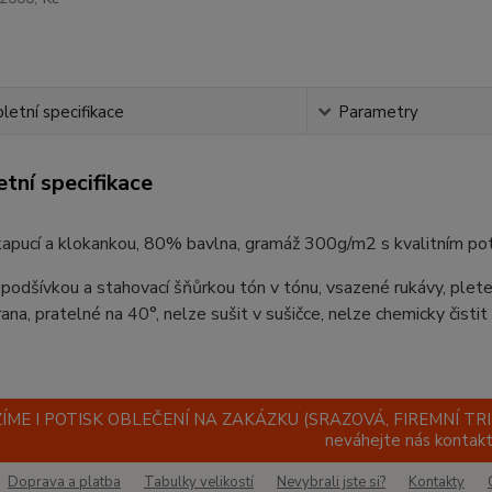
etní specifikace
Parametry
tní specifikace
 kapucí a klokankou, 80% bavlna, gramáž 300g/m2 s kvalitním po
podšívkou a stahovací šňůrkou tón v tónu, vsazené rukávy, plet
trana, pratelné na 40°, nelze sušit v sušičce, nelze chemicky čistit
ÍME I POTISK OBLEČENÍ NA ZAKÁZKU (SRAZOVÁ, FIREMNÍ TR
neváhejte nás kontak
Doprava a platba
Tabulky velikostí
Nevybrali jste si?
Kontakty