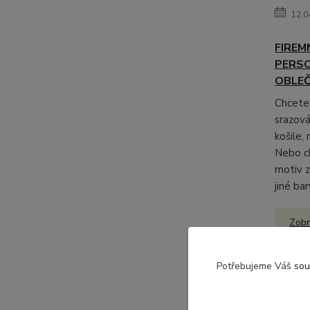
12.0
FIREMN
PERS
OBLEČ
Chcete 
srazová 
košile,
Nebo c
motiv z
jiné bar
Zobr
Potřebujeme Váš
sou
Nep
novi