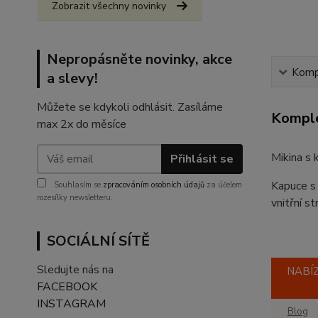
Zobrazit všechny novinky
Nepropásněte novinky, akce
Kompl
a slevy!
Můžete se kdykoli odhlásit. Zasíláme
Komple
max 2x do měsíce
Mikina s
Přihlásit se
Kapuce s 
Souhlasím se
zpracováním osobních údajů
za účelem
rozesílky newsletteru.
vnitřní s
SOCIÁLNÍ SÍTĚ
Sledujte nás na
NABÍZ
FACEBOOK
INSTAGRAM
Blog