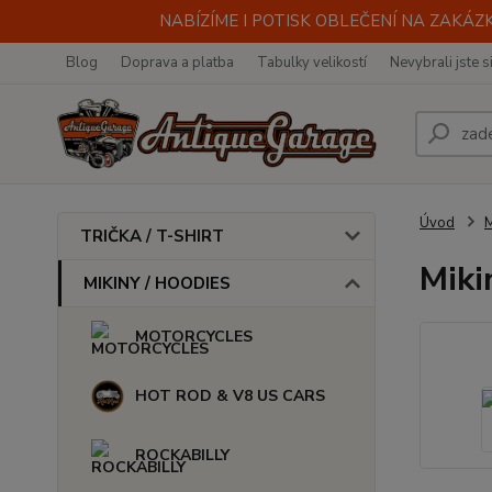
NABÍZÍME I POTISK OBLEČENÍ NA ZAKÁZKU
Blog
Doprava a platba
Tabulky velikostí
Nevybrali jste s
Úvod
M
TRIČKA / T-SHIRT
Miki
MIKINY / HOODIES
MOTORCYCLES
HOT ROD & V8 US CARS
ROCKABILLY