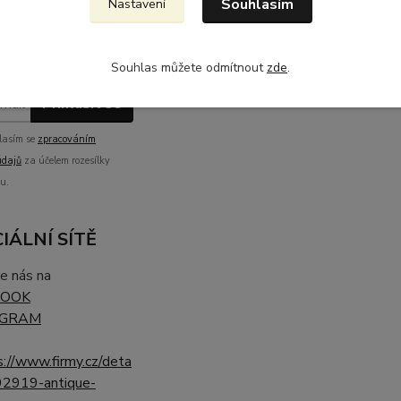
vy!
Souhlasím
Nastavení
se kdykoli odhlásit.
me max 2x do měsíce
Souhlas můžete odmítnout
zde
.
Přihlásit se
asím se
zpracováním
údajů
za účelem rozesílky
u.
IÁLNÍ SÍTĚ
e nás na
BOOK
AGRAM