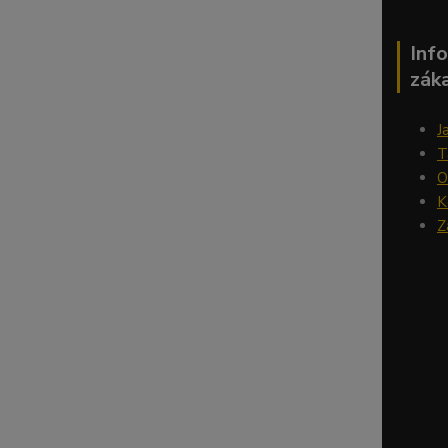
Inf
zák
J
T
O
K
Z