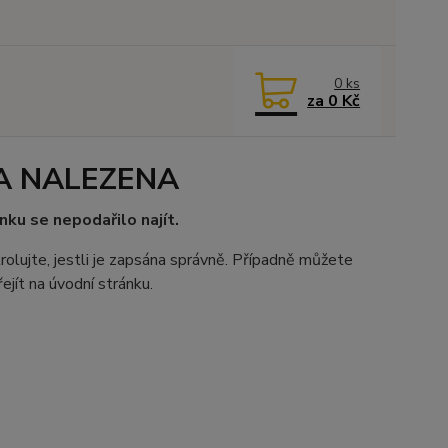
0
ks
za
0 Kč
A NALEZENA
nku se nepodařilo najít.
rolujte, jestli je zapsána správně. Případně můžete
ejít na úvodní stránku.