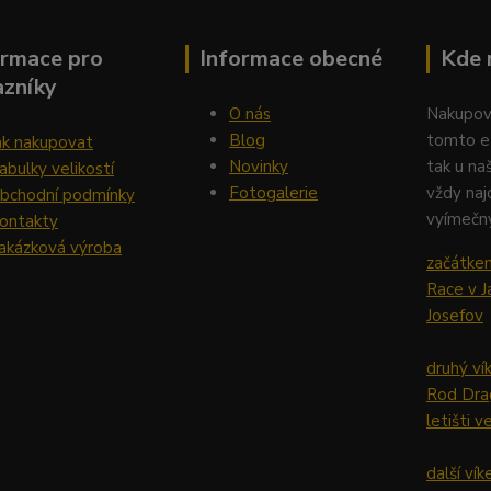
ormace pro
Informace obecné
Kde 
azníky
O nás
Nakupov
Blog
tomto e
ak nakupovat
Novinky
tak u na
abulky velikostí
Fotogalerie
vždy naj
bchodní podmínky
vyímečný
ontakty
akázková výroba
začátke
Race v J
Josefov
druhý ví
Rod Dra
letišti 
další ví