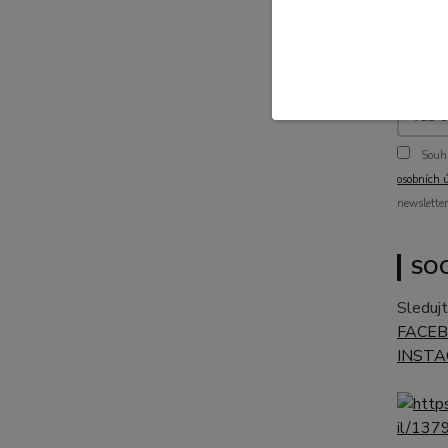
sle
Můžete 
Zasílá
Souhl
osobních 
newsletter
SOC
Sledujt
FACE
INST