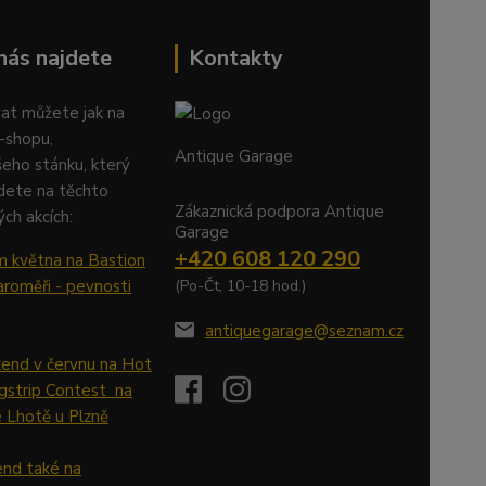
nás najdete
Kontakty
at můžete jak na
-shopu,
Antique Garage
šeho stánku, který
dete na těchto
Zákaznická podpora Antique
ch akcích:
Garage
+420 608 120 290
m května na Bastion
aroměři - pevnosti
(Po-Čt, 10-18 hod.)
antiquegarage@seznam.cz
kend v červnu na Hot
gstrip Contest na
ve Lhotě u Plzně
kend také na