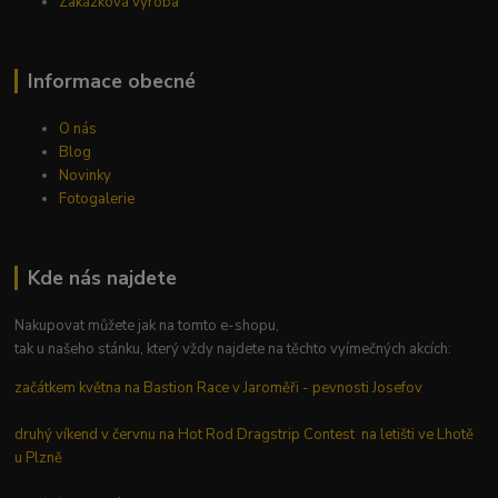
Zakázková výroba
Informace obecné
O nás
Blog
Novinky
Fotogalerie
Kde nás najdete
Nakupovat můžete jak na tomto e-shopu,
tak u našeho stánku, který vždy najdete na těchto vyímečných akcích:
začátkem května na Bastion Race v Jaroměři - pevnosti Josefov
druhý víkend v červnu na Hot Rod Dragstrip Contest na letišti ve Lhotě
u Plzně