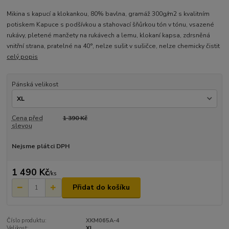
Mikina s kapucí a klokankou, 80% bavlna, gramáž 300g/m2 s kvalitním
potiskem Kapuce s podšívkou a stahovací šňůrkou tón v tónu, vsazené
rukávy, pletené manžety na rukávech a lemu, klokaní kapsa, zdrsněná
vnitřní strana, pratelné na 40°, nelze sušit v sušičce, nelze chemicky čistit
celý popis
Pánská velikost
Cena před
1 390 Kč
slevou
Nejsme plátci DPH
1 490 Kč
/
ks
Přidat do košíku
Číslo produktu:
XKM065A-4
Velikost:
XL