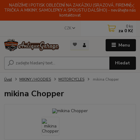
NABÍZÍME I POTISK OBLEČENÍ NA ZAKÁZKU (SRAZOVÁ, FIREMNÍ
TRIČKA A MIKINY, SAMOLEPKY A SPOUSTU DALŠÍHO) - neváhejte nás
kontaktovat
0
ks
CZK
za
0 Kč
Menu
Hledat
Úvod
MIKINY / HOODIES
MOTORCYCLES
mikina Chopper
mikina Chopper