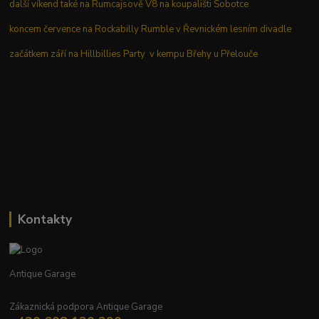
další víkend také na Rumcajsově V8 na koupališti Sobotce
koncem července na Rockabilly Rumble v Řevnickém lesním divadle
začátkem září na Hillbillies Party v kempu Břehy u Přelouče
Kontakty
Antique Garage
Zákaznická podpora Antique Garage