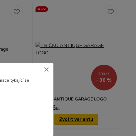
Akce
2 290 Kč
790 Kč
- 13 %
- 38 %
ace týkající se
TRIČKO ANTIQUE GARAGE LOGO
490 Kč
/
ks
Zvolit variantu