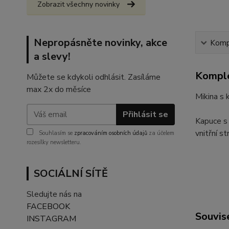
Zobrazit všechny novinky
Nepropásněte novinky, akce
Kompl
a slevy!
Komple
Můžete se kdykoli odhlásit. Zasíláme
max 2x do měsíce
Mikina s
Přihlásit se
Kapuce s 
vnitřní s
Souhlasím se
zpracováním osobních údajů
za účelem
rozesílky newsletteru.
SOCIÁLNÍ SÍTĚ
Sledujte nás na
FACEBOOK
Souvise
INSTAGRAM