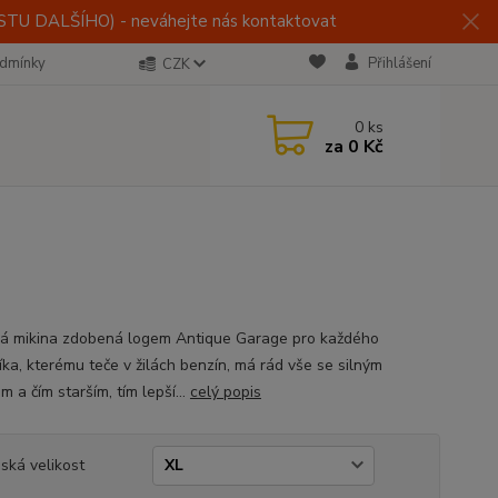
U DALŠÍHO) - neváhejte nás kontaktovat
dmínky
Přihlášení
CZK
0
ks
za
0 Kč
ká mikina zdobená logem Antique Garage pro každého
íka, kterému teče v žilách benzín, má rád vše se silným
 a čím starším, tím lepší...
celý popis
ská velikost