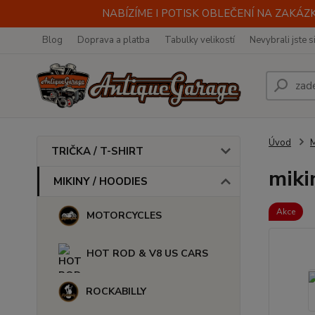
NABÍZÍME I POTISK OBLEČENÍ NA ZAKÁZKU
Blog
Doprava a platba
Tabulky velikostí
Nevybrali jste s
Úvod
M
TRIČKA / T-SHIRT
miki
MIKINY / HOODIES
Akce
MOTORCYCLES
HOT ROD & V8 US CARS
ROCKABILLY