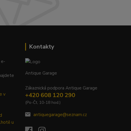
Kontakty
 e-
Antique Garage
najdete
Zákaznická podpora Antique Garage
e v
+420 608 120 290
(Po-Čt, 10-18 hod.)
antiquegarage@seznam.cz
d
Lhotě u