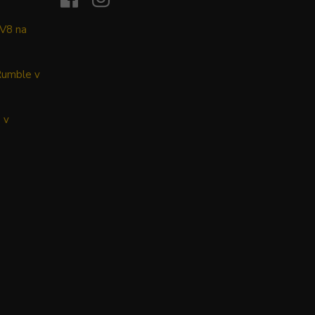
 V8 na
Rumble v
 v