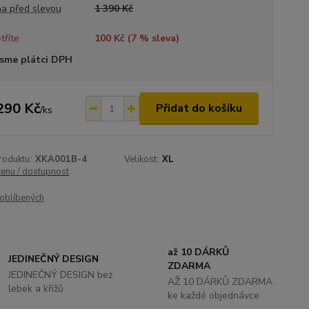
a před slevou
1 390 Kč
tříte
100 Kč (
7
% sleva)
sme plátci DPH
290 Kč
Přidat do košíku
/
ks
roduktu:
XKA001B-4
Velikost:
XL
cenu / dostupnost
oblíbených
až 10 DÁRKŮ
JEDINEČNÝ DESIGN
ZDARMA
JEDINEČNÝ DESIGN bez
AŽ 10 DÁRKŮ ZDARMA
lebek a křížů
ke každé objednávce