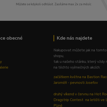
Můžete se kdykoli odhlásit. Zasíláme max.2x za měsíc
ace obecné
Kde nás najdete
Nakupovat můžete jak na tomto
shopu,
ky
tak u našeho stánku, který vždy 
lerie
na těchto vyímečných akcích:
začátkem května na Bastion Rac
Jaroměři - pevnosti Josefov
druhý víkend v červnu na Hot Ro
Dragstrip Contest na letišti ve 
Plzně