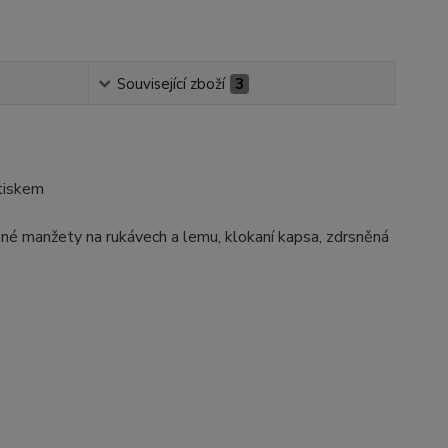
Související zboží
3
tiskem
ené manžety na rukávech a lemu, klokaní kapsa, zdrsněná