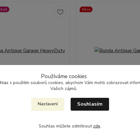
dukt
Akce
Používáme cookies
2 290 Kč
- 13 %
hlas
s použitím souborů cookies, abychom Vám mohli zobrazovat inform
Vašich zájmů.
Antique Garage HeavyDuty
Bunda Antique Garage
Souhlasím
Nastavení
 Kč
1 990 Kč
/
ks
/
ks
Zvolit variantu
Zvolit variantu
Souhlas můžete odmítnout
zde
.