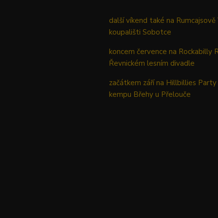
další víkend také na Rumcajsově
koupališti Sobotce
koncem července na Rockabilly 
Řevnickém lesním divadle
začátkem září na Hillbillies Party
kempu Břehy u Přelouče