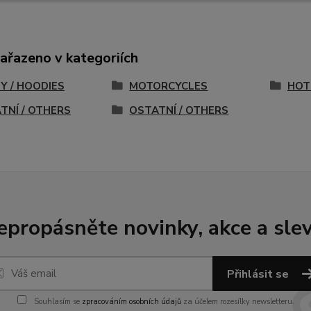
zařazeno v kategoriích
NY / HOODIES
MOTORCYCLES
HOT
TNÍ / OTHERS
OSTATNÍ / OTHERS
epropásněte novinky, akce a slev
Přihlásit se
Souhlasím se
zpracováním osobních údajů
za účelem rozesílky newsletteru.