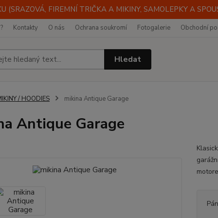
 (SRAZOVÁ, FIREMNÍ TRIČKA A MIKINY, SAMOLEPKY A SPOUST
i?
Kontakty
O nás
Ochrana soukromí
Fotogalerie
Obchodní po
Hledat
IKINY / HOODIES
mikina Antique Garage
na Antique Garage
Klasic
garážn
motorem
Pán