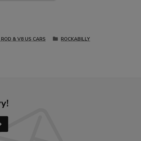
 ROD & V8 US CARS
ROCKABILLY
y!