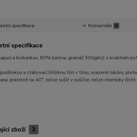
etní specifikace
Komentáře
0
tní specifikace
 kapucí a klokankou, 80% bavlna, gramáž 300g/m2 s kvalitním po
podšívkou a stahovací šňůrkou tón v tónu, vsazené rukávy, plet
trana, pratelné na 40°, nelze sušit v sušičce, nelze chemicky čistit
jící zboží
3